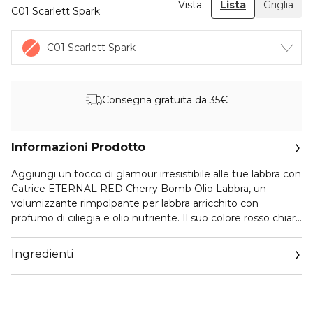
Vista:
Lista
Griglia
C01 Scarlett Spark
C01 Scarlett Spark
Consegna gratuita da 35€
Informazioni Prodotto
Aggiungi un tocco di glamour irresistibile alle tue labbra con
Catrice ETERNAL RED Cherry Bomb Olio Labbra, un
volumizzante rimpolpante per labbra arricchito con
profumo di ciliegia e olio nutriente. Il suo colore rosso chiaro
ricco e scintillante con un sottotono corallo esalta la tua
bellezza naturale, donando un finish glossy, lussuoso
Ingredienti
esattamente come sembra. Che tu stia cercando un glow
delicato e romantico o labbra audaci e intense: Questo olio
per labbra si adatta a ogni occasione. La texture morbida
assicura un’applicazione facile, lasciando le labbra con un