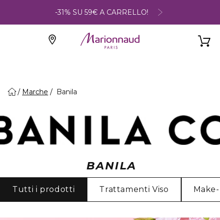
-31% SU 59€ A CARRELLO!
Marche
Banila
BANILA
Tutti i prodotti
Trattamenti Viso
Make