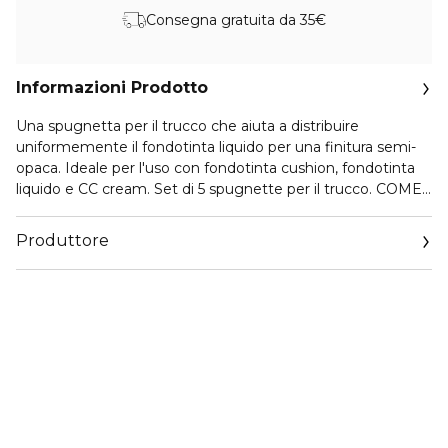
Consegna gratuita da 35€
Informazioni Prodotto
Una spugnetta per il trucco che aiuta a distribuire
uniformemente il fondotinta liquido per una finitura semi-
opaca. Ideale per l'uso con fondotinta cushion, fondotinta
liquido e CC cream. Set di 5 spugnette per il trucco. COME
USARE: Prendi una quantità adeguata di prodotto con la
spugnetta e tampona delicatamente per stenderlo sul viso.
Produttore