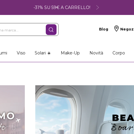
-31% SU 59€ A CARRELLO!
Blog
Negoz
umi
Viso
Solari ☀️
Make-Up
Novità
Corpo