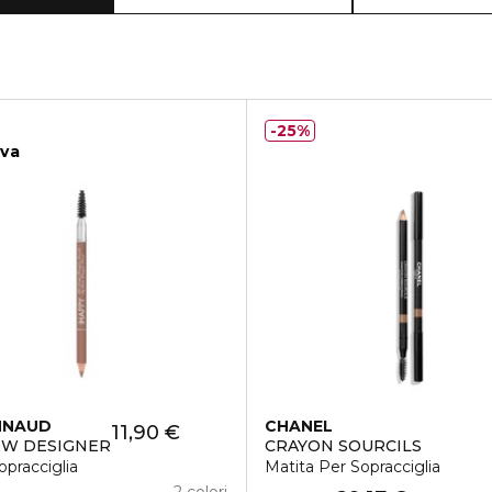
25%
iva
NNAUD
CHANEL
11,90 €
OW DESIGNER
CRAYON SOURCILS
opracciglia
Matita Per Sopracciglia
2 colori