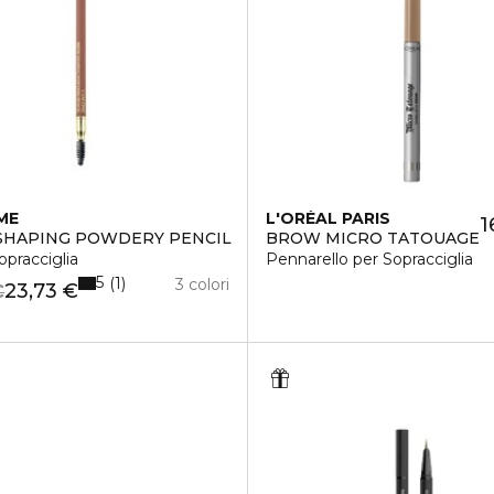
ME
L'ORÉAL PARIS
1
SHAPING POWDERY PENCIL
BROW MICRO TATOUAGE
opracciglia
Pennarello per Sopracciglia
5
1
3 colori
23,73 €
€