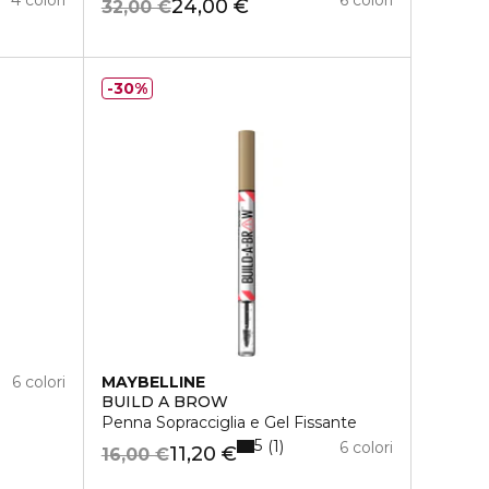
24,00 €
32,00 €
30%
6 colori
MAYBELLINE
BUILD A BROW
Penna Sopracciglia e Gel Fissante
5
1
6 colori
11,20 €
16,00 €