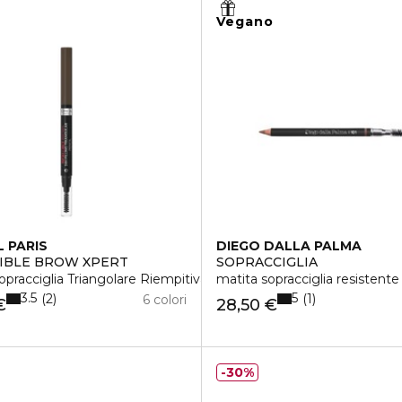
Vegano
L PARIS
DIEGO DALLA PALMA
LIBLE BROW XPERT
SOPRACCIGLIA
opracciglia Triangolare Riempitiva
matita sopracciglia resistente 
3.5
5
2
1
6 colori
€
28,50 €
30%