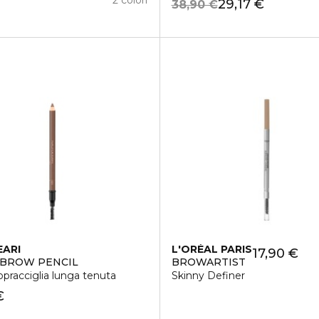
29,17 €
38,90 €
EARI
L'ORÉAL PARIS
17,90 €
N BROW PENCIL
BROWARTIST
opracciglia lunga tenuta
Skinny Definer
€