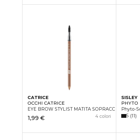
CATRICE
SISLEY
OCCHI CATRICE
PHYTO
EYE BROW STYLIST MATITA SOPRACC 015
Phyto-So
5
11
4 colori
1,99 €