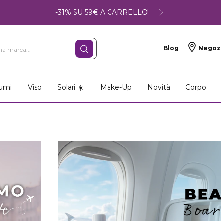
-31% SU 59€ A CARRELLO!
Blog
Negoz
umi
Viso
Solari ☀️
Make-Up
Novità
Corpo