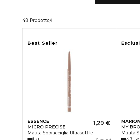
40 Prodotti visualizzati
48 Prodotto/i
Best Seller
Esclus
ESSENCE
MARIO
1,29 €
MICRO PRECISE
MY BR
Matita Sopracciglia Ultrasottile
Matita S
1
4.3
1
3
3 colori