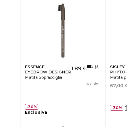
5
3
ESSENCE
SISLEY
1,89 €
EYEBROW DESIGNER
PHYTO-
Matita Sopracciglia
Matita p
4 colori
67,00 
30%
30%
Esclusiva