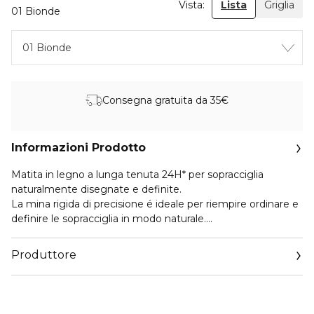
Vista:
Lista
Griglia
01 Bionde
01 Bionde
Consegna gratuita da 35€
Informazioni Prodotto
Matita in legno a lunga tenuta 24H* per sopracciglia
naturalmente disegnate e definite.
La mina rigida di precisione é ideale per riempire ordinare e
definire le sopracciglia in modo naturale.
La texture contiene un mix di cere che consente al
Produttore
prodotto di legarsi al pelo di pigmentarlo e modellarlo per
un risultato definito e ordinato.
Email
euroitalia.italy@euroitalia.it
Con pratico pettinino incluso.