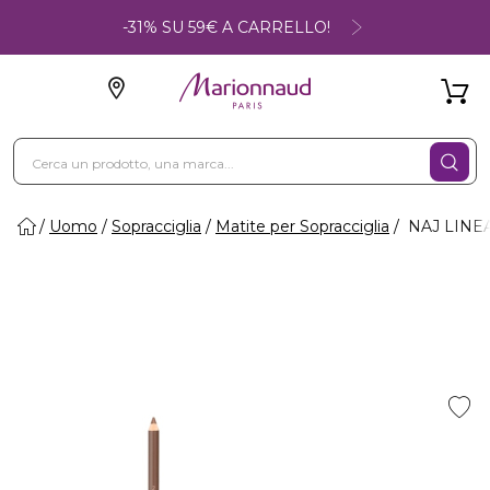
-31% SU 59€ A CARRELLO!
Uomo
Sopracciglia
Matite per Sopracciglia
NAJ LINEA 