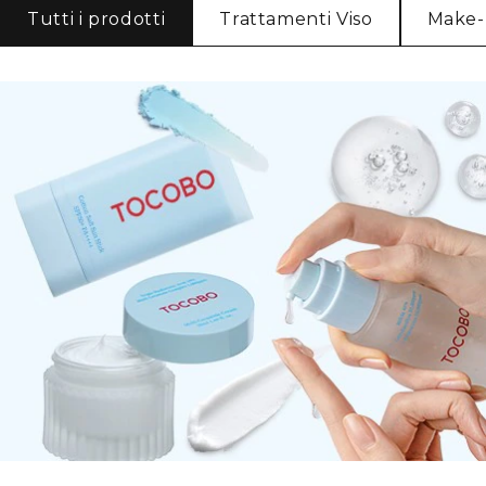
Tutti i prodotti
Trattamenti Viso
Make