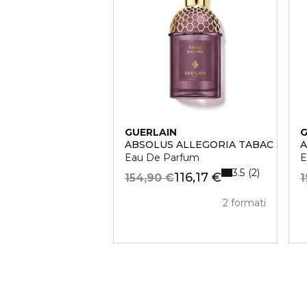
GUERLAIN
G
ABSOLUS ALLEGORIA TABAC SAHA
A
Eau De Parfum
E
3.5
2
116,17 €
154,90 €
1
2 formati