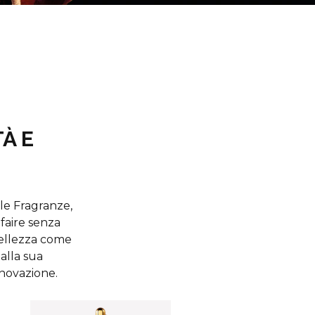
À E
le Fragranze,
-faire senza
Bellezza come
dalla sua
nnovazione.