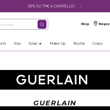
-33% SU 79€ A CARRELLO!
Blog
Negoz
umi
Viso
Solari ☀️
Make-Up
Novità
Corpo
GUERLAIN