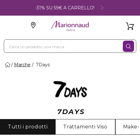
-31% SU 59€ A CARRELLO!
Marche
7Days
7DAYS
Tutti i prodotti
Trattamenti Viso
Make