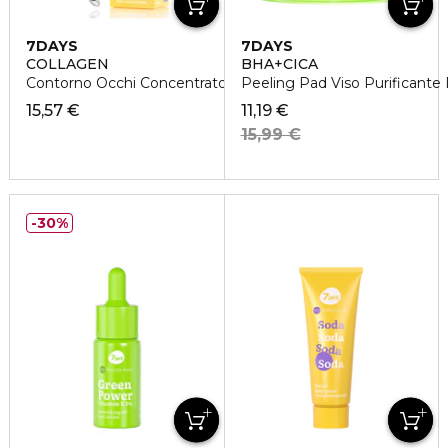
7DAYS
7DAYS
COLLAGEN
BHA+CICA
Contorno Occhi Concentrato Rassodante e Liftante
Peeling Pad Viso Purificante
15,57 €
11,19 €
15,99 €
30%