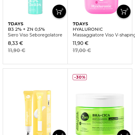
7DAYS
7DAYS
B3 2% + ZN 0,5%
HYALURONIC
Siero Viso Seboregolatore
Massaggiatore Viso V-shaping
8,33 €
11,90 €
11,90 €
17,00 €
30%