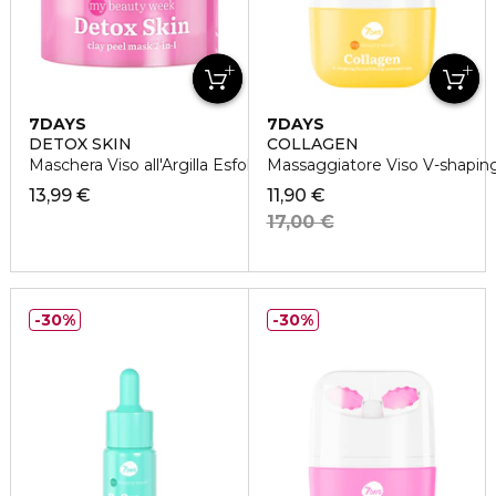
7DAYS
7DAYS
DETOX SKIN
COLLAGEN
Maschera Viso all'Argilla Esfoliante 2-in-1
Massaggiatore Viso V-shaping
13,99 €
11,90 €
17,00 €
30%
30%