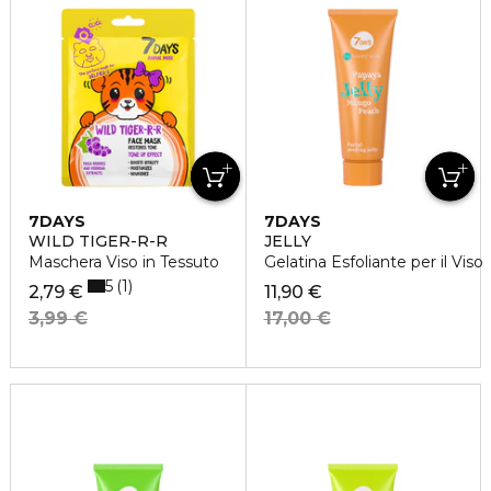
7DAYS
7DAYS
WILD TIGER-R-R
JELLY
Maschera Viso in Tessuto
Gelatina Esfoliante per il Viso
5
1
2,79 €
11,90 €
3,99 €
17,00 €