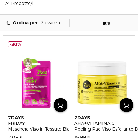
24 Prodotti visualizzati
24 Prodotto/i
Ordina per
Rilevanza
Filtra
30%
7DAYS
7DAYS
FRIDAY
AHA+VITAMINA C
Maschera Viso in Tessuto Blazing - Illuminante
Peeling Pad Viso Esfoliante 
2,09 €
15,99 €