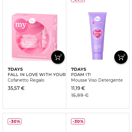
7DAYS
7DAYS
FALL IN LOVE WITH YOUR SKIN
FOAM IT!
Cofanetto Regalo
Mousse Viso Detergente
35,57 €
11,19 €
15,99 €
30%
30%