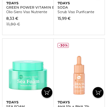
7DAYS
7DAYS
GREEN POWER VITAMIN E 2%
SODA
Olio-Siero Viso Nutriente
Scrub Viso Purificante
8,33 €
15,99 €
11,90 €
30%
7DAYS
7DAYS
SEA FOAM
AHA 5% + BHA 2%