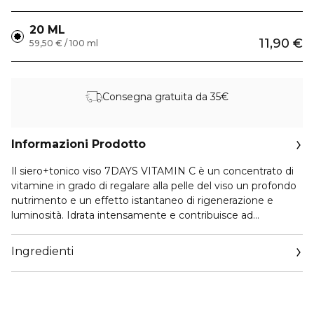
20 ML
11,90 €
59,50 € / 100 ml
Consegna gratuita da 35€
Informazioni Prodotto
Il siero+tonico viso 7DAYS VITAMIN C è un concentrato di
vitamine in grado di regalare alla pelle del viso un profondo
nutrimento e un effetto istantaneo di rigenerazione e
luminosità. Idrata intensamente e contribuisce ad
uniformare il tono della pelle grazie al suo ricco mix di
vitamine ed estratti di agrumi: Vitamina C, Arancia, Limone,
Ingredienti
Lime, Pompelmo, Mandarino, Yuzu. La Vitamina C ha virtù
antiossidanti, rigeneranti, schiarenti e illuminanti. Mentre il
complesso di agrumi idrata e leviga anche la cute più arida.
La leggerezza della texture di questo siero garantisce un