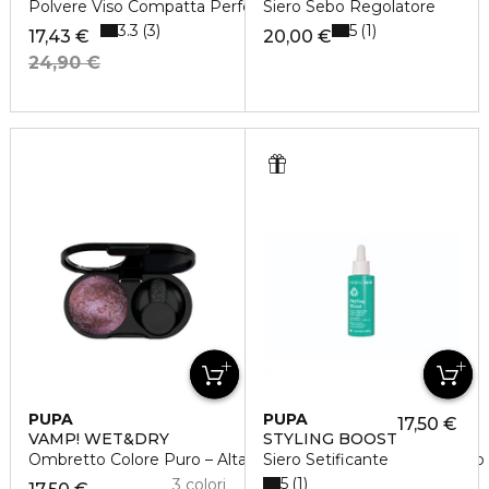
Polvere Viso Compatta Perfezione Istantanea
Siero Sebo Regolatore
3.3
5
3
1
17,43 €
20,00 €
24,90 €
PUPA
PUPA
17,50 €
VAMP! WET&DRY
STYLING BOOST
Ombretto Colore Puro – Alta Pigmentazione – Multi-Effetto
Siero Setificante
5
1
3 colori