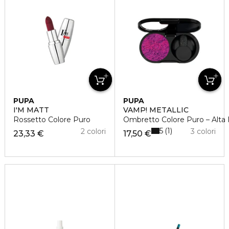
PUPA
PUPA
I'M MATT
VAMP! METALLIC
Rossetto Colore Puro
Ombretto Colore Puro – Alta 
5
1
2 colori
3 colori
23,33 €
17,50 €