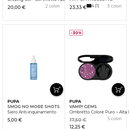
4
1
2 colori
3 colori
20,00 €
23,33 €
30%
PUPA
PUPA
SMOG NO MORE SHOTS
VAMP! GEMS
Siero Anti-inquinamento
Ombretto Colore Puro – Alta 
5 colori
5,00 €
17,50 €
12,25 €