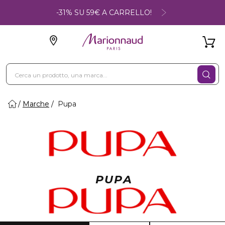
-31% SU 59€ A CARRELLO!
Marche
Pupa
PUPA