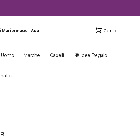
i Marionnaud
App
Carrello
Uomo
Marche
Capelli
🎁 Idee Regalo
matica
ER