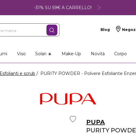
-31% SU 59€ A CARRELLO!
Blog
Negoz
umi
Viso
Solari ☀️
Make-Up
Novità
Corpo
Esfolianti e scrub
PURITY POWDER - Polvere Esfoliante Enze
PUPA
PURITY POWD