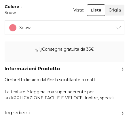
Colore
Vista:
Lista
Griglia
Snow
Snow
Consegna gratuita da 35€
Informazioni Prodotto
Ombretto liquido dal finish scintillante o matt.
La texture è leggera, ma super aderente per
un'APPLICAZIONE FACILE E VELOCE. Inoltre, speciali
polimeri inseriti in formula permettono un' IMMEDIATA
SFUMABILITÀ.
Ingredienti
LUNGA TENUTA
Si fissa sulla palpebra e dura a lungo.