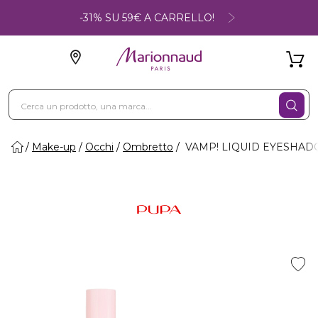
-31% SU 59€ A CARRELLO!
Make-up
Occhi
Ombretto
VAMP! LIQUID EYESHADOW