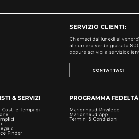
SERVIZIO CLIENTI:
Chiamaci dal lunedì al venerd
al numero verde gratuito 80
oppure scrivici a serviziocli
CONTATTACI
STI & SERVIZI
PROGRAMMA FEDELTÀ
 Costi e Tempi di
Marionnaud Privilege
ione
Marionnaud App
mplici
Termini & Condizioni
i
Regalo
nce Finder