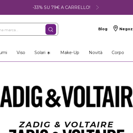
-33% SU 79€ A CARRELLO!
Blog
Negoz
so
Make-up
Profumi
umi
Viso
Solari ☀️
Make-Up
Novità
Corpo
ZADIG & VOLTAIRE