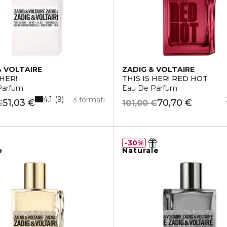
& VOLTAIRE
ZADIG & VOLTAIRE
 HER!
THIS IS HER! RED HOT
Parfum
Eau De Parfum
4.1
9
3 formati
51,03 €
70,70 €
€
101,00 €
30%
o
Naturale