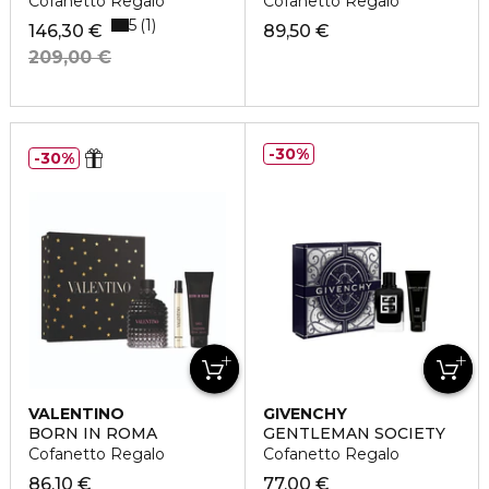
Cofanetto Regalo
Cofanetto Regalo
5
1
146,30 €
89,50 €
209,00 €
30%
30%
VALENTINO
GIVENCHY
BORN IN ROMA
GENTLEMAN SOCIETY
Cofanetto Regalo
Cofanetto Regalo
86,10 €
77,00 €