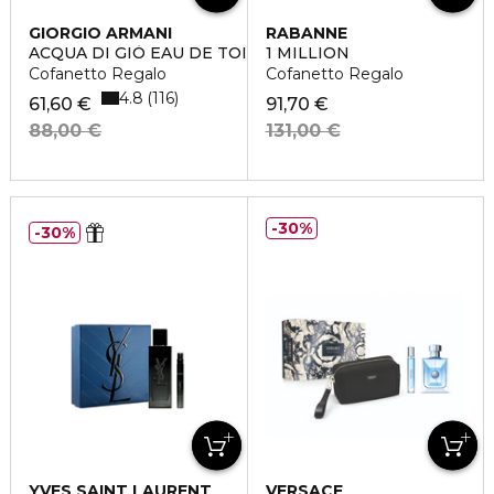
GIORGIO ARMANI
RABANNE
ACQUA DI GIÒ EAU DE TOILETTE
1 MILLION
Cofanetto Regalo
Cofanetto Regalo
4.8
116
61,60 €
91,70 €
88,00 €
131,00 €
30%
30%
YVES SAINT LAURENT
VERSACE