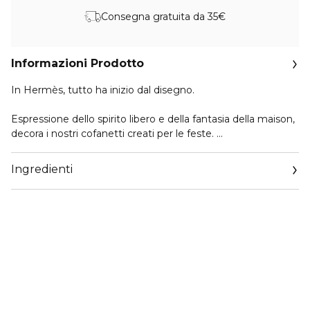
Consegna gratuita da 35€
Informazioni Prodotto
In Hermès, tutto ha inizio dal disegno.
Espressione dello spirito libero e della fantasia della maison,
decora i nostri cofanetti creati per le feste.
Quest’anno, l'ironico tratto dell’artista Jan Bajtlik celebra la
Ingredienti
festa del papà.
Con tutte le carte in mano, un re a cavallo svela il suo gioco
e offre il suo cuore.
Un’attenzione profumata da regalare o regalarsi, per
prolungare il divertimento in famiglia.
Il cofanetto è composto da un'Eau de ToiletteTerre
d’Hermès da 100 ml, un'Eau de ToiletteTerre d’Hermès in