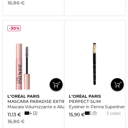
15,90 €
30%
L'ORÉAL PARIS
L'ORÉAL PARIS
MASCARA PARADISE EXTRA BLACK
PERFECT SLIM
Mascara Volumizzante e Allungante
Eyeliner in Penna Superliner
4
5
2
1
3 colori
11,13 €
15,90 €
15,90 €