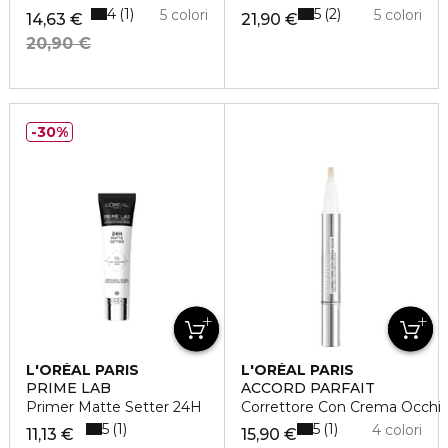
4
5
1
2
5 colori
5 colori
14,63 €
21,90 €
20,90 €
30%
L'ORÉAL PARIS
L'ORÉAL PARIS
PRIME LAB
ACCORD PARFAIT
Primer Matte Setter 24H
Correttore Con Crema Occhi
5
5
1
1
4 colori
11,13 €
15,90 €