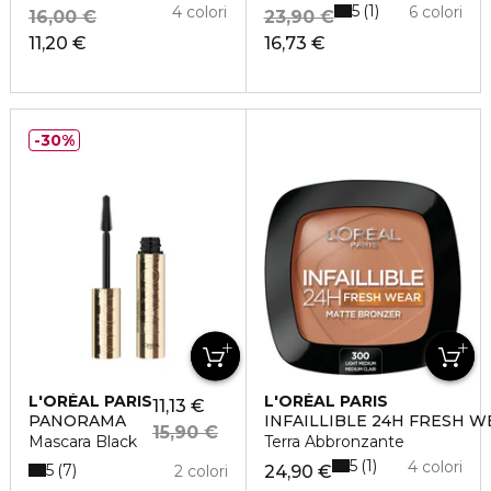
5
1
4 colori
6 colori
16,00 €
23,90 €
11,20 €
16,73 €
30%
L'ORÉAL PARIS
L'ORÉAL PARIS
11,13 €
PANORAMA
INFAILLIBLE 24H FRESH 
15,90 €
Mascara Black
Terra Abbronzante
5
1
4 colori
5
7
2 colori
24,90 €