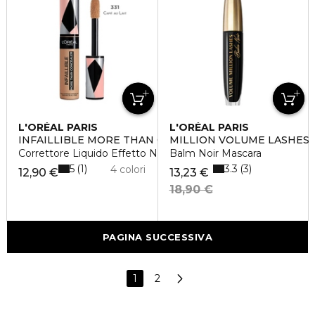
L'ORÉAL PARIS
L'ORÉAL PARIS
INFAILLIBLE MORE THAN CONCEALER
MILLION VOLUME LASHES
Correttore Liquido Effetto Naturale
Balm Noir Mascara
5
3.3
1
3
4 colori
12,90 €
13,23 €
18,90 €
PAGINA SUCCESSIVA
1
2