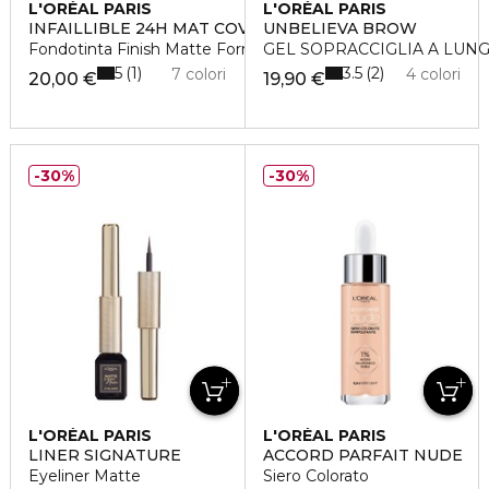
L'ORÉAL PARIS
L'ORÉAL PARIS
INFAILLIBLE 24H MAT COVER
UNBELIEVA BROW
Fondotinta Finish Matte Formula a Lunga Durata
GEL SOPRACCIGLIA A LUN
5
3.5
1
2
7 colori
4 colori
20,00 €
19,90 €
30%
30%
L'ORÉAL PARIS
L'ORÉAL PARIS
LINER SIGNATURE
ACCORD PARFAIT NUDE
Eyeliner Matte
Siero Colorato