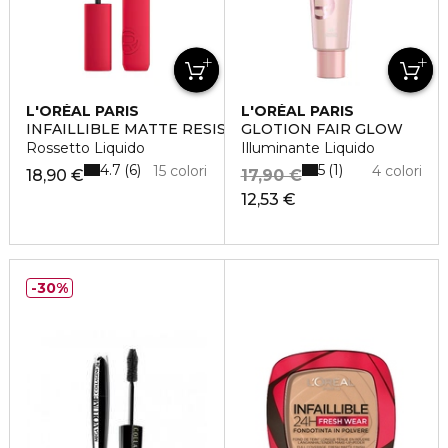
L'ORÉAL PARIS
L'ORÉAL PARIS
INFAILLIBLE MATTE RESISTANCE
GLOTION FAIR GLOW
Rossetto Liquido
Illuminante Liquido
4.7
5
6
1
15 colori
4 colori
18,90 €
17,90 €
12,53 €
30%