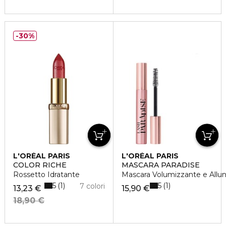
30%
L'ORÉAL PARIS
L'ORÉAL PARIS
COLOR RICHE
MASCARA PARADISE
Rossetto Idratante
Mascara Volumizzante e Allu
5
5
1
1
7 colori
13,23 €
15,90 €
18,90 €