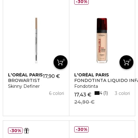
30%
L'ORÉAL PARIS
L'ORÉAL PARIS
17,90 €
BROWARTIST
FONDOTINTA LIQUIDO INF
Skinny Definer
Fondotinta
4
1
6 colori
3 colori
17,43 €
24,90 €
30%
30%