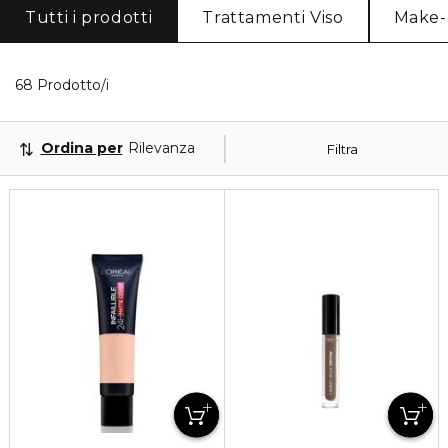
Tutti i prodotti
Trattamenti Viso
Make
40 Prodotti visualizzati
68 Prodotto/i
Ordina per
Rilevanza
Filtra