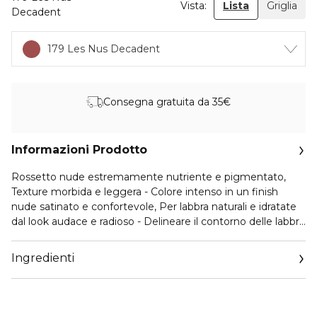
Vista:
Lista
Griglia
Decadent
179 Les Nus Decadent
Consegna gratuita da 35€
Informazioni Prodotto
Rossetto nude estremamente nutriente e pigmentato,
Texture morbida e leggera - Colore intenso in un finish
nude satinato e confortevole, Per labbra naturali e idratate
dal look audace e radioso - Delineare il contorno delle labbra
partendo dal bordo del labbro superiore, quindi stendere il
colore strabordando appena per un effetto labbra piene,
Ingredienti
Ripetere il procedimento per quello inferiore - Formula
arricchita con oli e pigmenti per accentuare colore e nutrire
intensamente, Fragranza fiorita e fruttata - Contenuto: 1x
L’Oréal Paris Rossetto Nude Color Riche Les Nus, 179