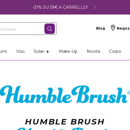
-31% SU 59€ A CARRELLO!
Blog
Negoz
so
Make-up
Profumi
umi
Viso
Solari ☀️
Make-Up
Novità
Corpo
HUMBLE BRUSH