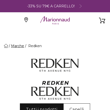
-33% SU 79€ A CARRELLO!
Marche
Redken
REDKEN
Tutti i prodotti
Capelli