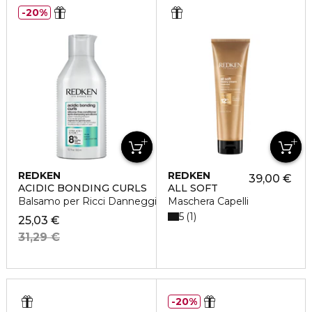
20%
REDKEN
REDKEN
39,00 €
ACIDIC BONDING CURLS
ALL SOFT
Balsamo per Ricci Danneggiati
Maschera Capelli
5
1
25,03 €
31,29 €
20%