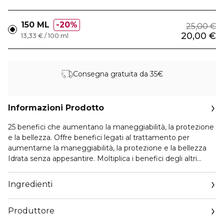
150 ML
20%
25,00 €
20,00 €
13,33 € / 100 ml
Consegna gratuita da 35€
Informazioni Prodotto
25 benefici che aumentano la maneggiabilità, la protezione
e la bellezza. Offre benefici legati al trattamento per
aumentarne la maneggiabilità, la protezione e la bellezza
Idrata senza appesantire. Moltiplica i benefici degli altri
trattamenti senza risciacquo. Ammorbidisce la texture dei
prodotti per la piega. Idrata e nutre il capello, contribuisce a
Ingredienti
levigare i capelli porosi, riduce la disidratazione dei capelli, li
rende più lisci e scioglie i nodi. Prepara i capelli e
Produttore
contribuisce a prevenirne la rottura durante la piega. Adatto
a capelli tinti e ombre hair. Contribuisce a prevenire i danni