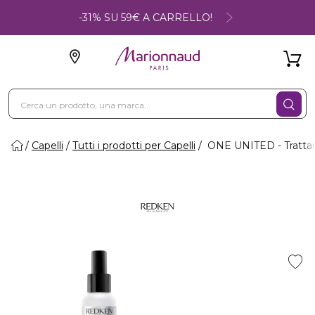
-31% SU 59€ A CARRELLO!
Capelli
Tutti i prodotti per Capelli
ONE UNITED - Trattame