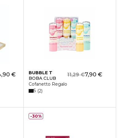
BUBBLE T
4,90 €
7,90 €
11,29 €
BOBA CLUB
Cofanetto Regalo
5
2
30%