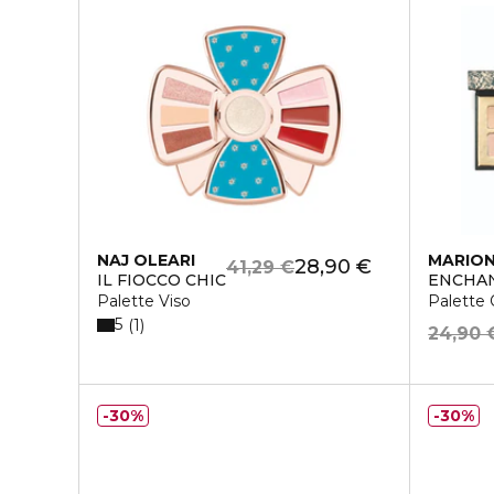
NAJ OLEARI
MARIO
28,90 €
41,29 €
IL FIOCCO CHIC
ENCHAN
Palette Viso
Palette
5
1
24,90 
30%
30%