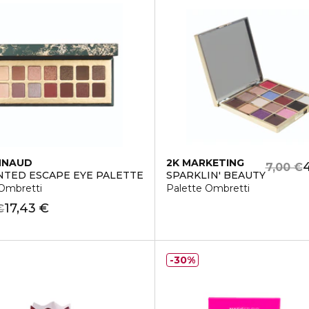
NNAUD
2K MARKETING
7,00 €
TED ESCAPE EYE PALETTE
SPARKLIN' BEAUTY
 Ombretti
Palette Ombretti
17,43 €
€
30%