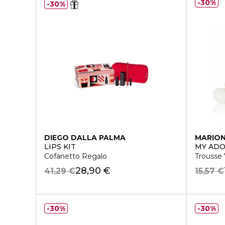
30%
30%
DIEGO DALLA PALMA
MARIO
LIPS KIT
MY ADO
Cofanetto Regalo
Trousse 
28,90 €
41,29 €
15,57 €
30%
30%