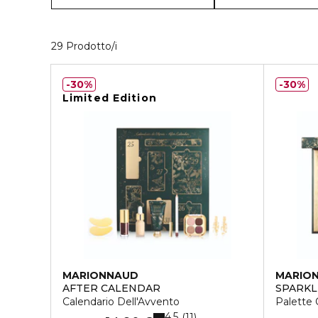
29 Prodotti visualizzati
29 Prodotto/i
30%
30%
Limited Edition
MARIONNAUD
MARIO
AFTER CALENDAR
SPARKL
Calendario Dell'Avvento
Palette
4.5
11