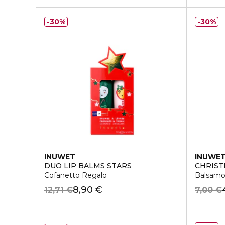
30%
30%
INUWET
INUWE
DUO LIP BALMS STARS
CHRIST
Cofanetto Regalo
Balsamo
8,90 €
12,71 €
7,00 €