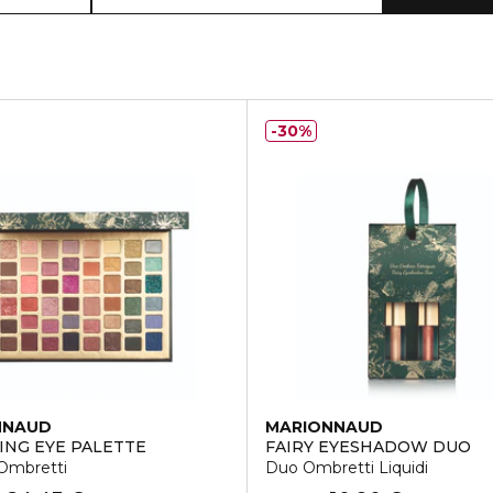
30%
NNAUD
MARIONNAUD
ING EYE PALETTE
FAIRY EYESHADOW DUO
 Ombretti
Duo Ombretti Liquidi