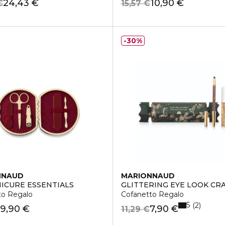
24,43 €
10,90 €
€
15,57 €
30%
NNAUD
MARIONNAUD
ICURE ESSENTIALS
GLITTERING EYE LOOK CR
to Regalo
Cofanetto Regalo
5
2
9,90 €
7,90 €
€
11,29 €