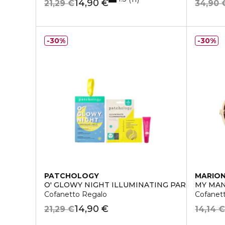
14,90 €
21,29 €
34,90 
30%
30%
PATCHOLOGY
MARIO
O' GLOWY NIGHT ILLUMINATING PARTY
MY MAN
Cofanetto Regalo
Cofanet
14,90 €
21,29 €
14,14 