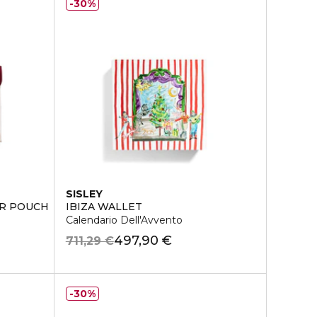
30%
SISLEY
ER POUCH
IBIZA WALLET
Calendario Dell'Avvento
497,90 €
711,29 €
30%