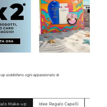
e-up soddisfano ogni appassionato di
galo Make-up
Idee Regalo Capelli
Idee Re