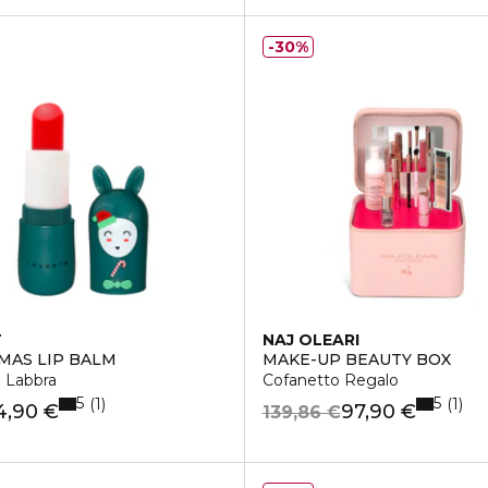
30%
T
NAJ OLEARI
MAS LIP BALM
MAKE-UP BEAUTY BOX
 Labbra
Cofanetto Regalo
5
5
1
1
4,90 €
97,90 €
139,86 €