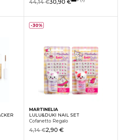
30,90 €
44,14 €
30%
MARTINELIA
ACKER
LULU&DUKI NAIL SET
Cofanetto Regalo
2,90 €
4,14 €