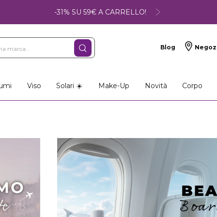
-31% SU 59€ A CARRELLO!
Blog
Negoz
umi
Viso
Solari ☀️
Make-Up
Novità
Corpo