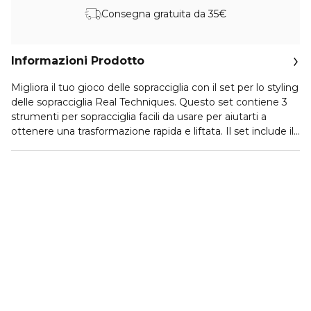
Consegna gratuita da 35€
Informazioni Prodotto
Migliora il tuo gioco delle sopracciglia con il set per lo styling
delle sopracciglia Real Techniques. Questo set contiene 3
strumenti per sopracciglia facili da usare per aiutarti a
ottenere una trasformazione rapida e liftata. Il set include il
pennello per sopracciglia a manico lungo 607, il pennello
per sopracciglia a doppia estremità 605 + bocchettone per
sopracciglia di precisione 603 e il pennello per sopracciglia
angolato 606 a doppia estremità + bocchettone per
sopracciglia 601. Gli esclusivi strumenti di precisione del set
per lo styling delle sopracciglia hanno una doppia
funzionalità e ti daranno risultati di livello esperto, anche se
sei un principiante. Sopracciglia laminata, fronte piumata,
fronte naturale: scegli tu il look e questo set avrà lo
strumento adatto a te. Il set per lo styling delle sopracciglia
è perfetto da portare con te in viaggio, così non rimarrai
mai senza le tue migliori sopracciglia. Questi strumenti