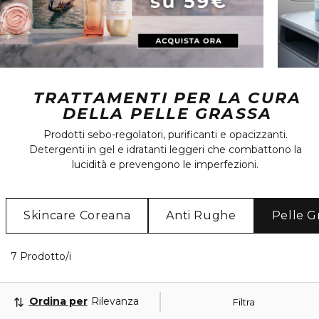
TRATTAMENTI PER LA CURA
DELLA PELLE GRASSA
Prodotti sebo-regolatori, purificanti e opacizzanti.
Detergenti in gel e idratanti leggeri che combattono la
lucidità e prevengono le imperfezioni.
Skincare Coreana
Anti Rughe
Pelle G
7 Prodotti visualizzati
7 Prodotto/i
Ordina per
Rilevanza
Filtra