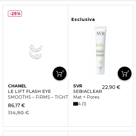
25%
Esclusiva
CHANEL
SVR
22,90 €
LE LIFT FLASH EYE
SEBIACLEAR
SMOOTHS – FIRMS – TIGHTENING EFFECT
Mat + Pores
4
1
86,17 €
114,90 €