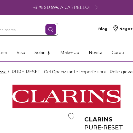
-31% SU 59€ A CARRELLO!
Blog
Negoz
umi
Viso
Solari ☀️
Make-Up
Novità
Corpo
assa
PURE-RESET - Gel Opacizzante Imperfezioni - Pelle giovan
CLARINS
PURE-RESET