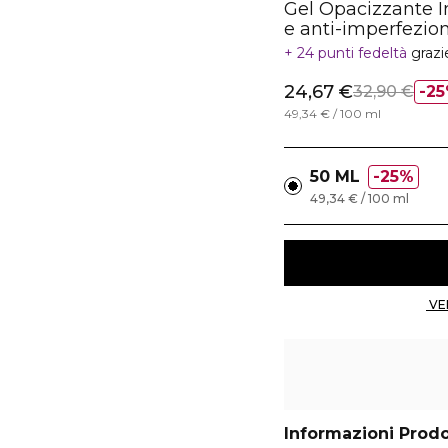
Gel Opacizzante I
e anti-imperfezion
24 punti fedeltà
grazi
24,67 €
32,90 €
2
49,34 € / 100 ml
50 ML
25%
49,34 € / 100 ml
Informazioni Prod