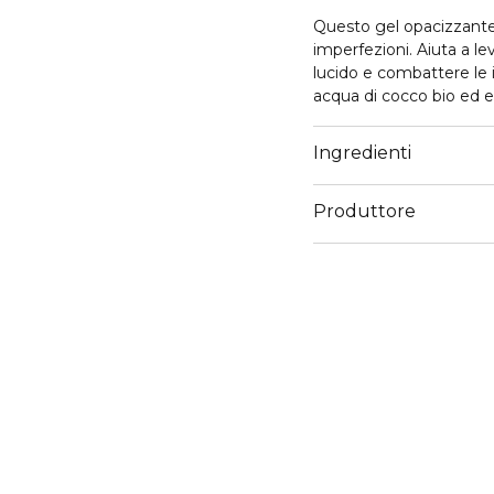
Questo gel opacizzante p
imperfezioni. Aiuta a lev
lucido e combattere le
acqua di cocco bio ed est
sano e luminoso. Arricchi
più liscia, pulita e opa
Ingredienti
immediato.
Produttore
Email
https://www.clarins.it/s