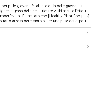
er pelle giovane è l’alleato della pelle grassa con
igare la grana della pelle, ridurre visibilmente l’effetto
 imperfezioni. Formulato con [Healthy Plant Complex]:
ratto di rosa delle Alpi bio, per una pelle dall’aspetto
to con acidi di fiori di hibiscus sabdariffa per una pelle
ca. Texture gel rosa fresco e leggero, effetto opaco
ervizio-consumatori