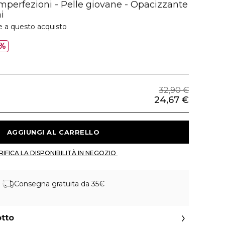
mperfezioni - Pelle giovane - Opacizzante
i
e a questo acquisto
5%
32,90 €
24,67 €
 AGGIUNGI AL CARRELLO 
 VERIFICA LA DISPONIBILITÀ IN NEGOZIO 
Consegna gratuita da 35€
otto