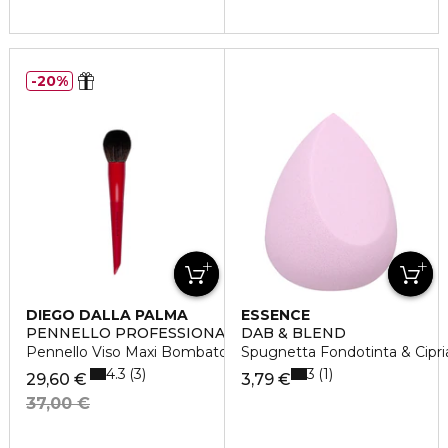
20%
DIEGO DALLA PALMA
ESSENCE
PENNELLO PROFESSIONALE
DAB & BLEND
Pennello Viso Maxi Bombato Terre e Ciprie
Spugnetta Fondotinta & Cipri
4.3
3
3
1
29,60 €
3,79 €
37,00 €