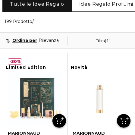
Tutte le Idee Regalo
Idee Regalo Profumi
Visualizzati 40 prodotti che corrispondono ai tuoi f
199 Prodotto/i
Ordina per
Rilevanza
Filtra
1
30%
Limited Edition
Novità
MARIONNAUD
MARIONNAUD