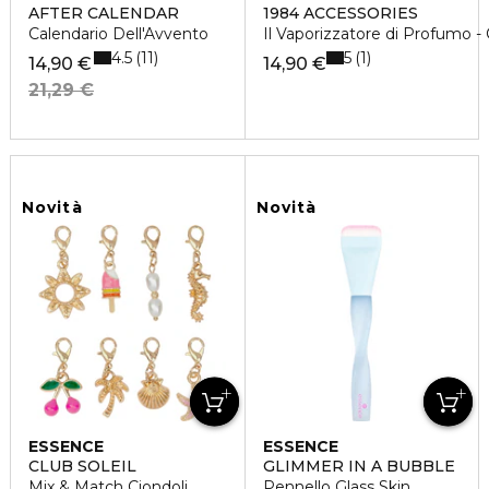
AFTER CALENDAR
1984 ACCESSORIES
Calendario Dell'Avvento
Il Vaporizzatore di Profumo -
4.5
5
11
1
14,90 €
14,90 €
21,29 €
Novità
Novità
ESSENCE
ESSENCE
CLUB SOLEIL
GLIMMER IN A BUBBLE
Mix & Match Ciondoli
Pennello Glass Skin