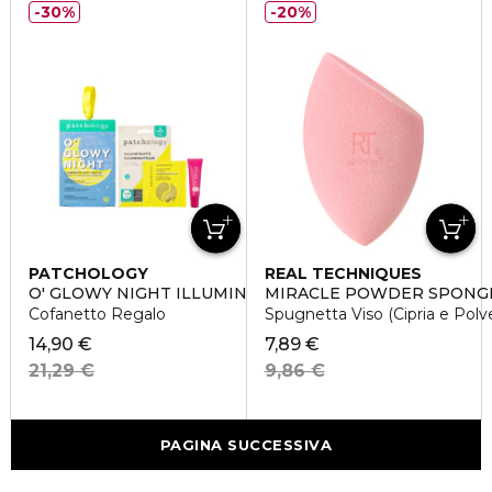
30%
20%
PATCHOLOGY
REAL TECHNIQUES
O' GLOWY NIGHT ILLUMINATING PARTY
MIRACLE POWDER SPONG
Cofanetto Regalo
Spugnetta Viso (Cipria e Polve
14,90 €
7,89 €
21,29 €
9,86 €
PAGINA SUCCESSIVA