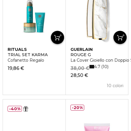
RITUALS
GUERLAIN
TRIAL SET KARMA
ROUGE G
Cofanetto Regalo
La Cover Gioiello con Doppio S
4.7
10
19,86 €
38,00 €
28,50 €
10 colori
20%
40%