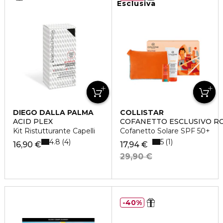
Esclusiva
DIEGO DALLA PALMA
COLLISTAR
ACID PLEX
COFANETTO ESCLUSIVO R
Kit Ristutturante Capelli
Cofanetto Solare SPF 50+
4.8
5
4
1
16,90 €
17,94 €
29,90 €
40%