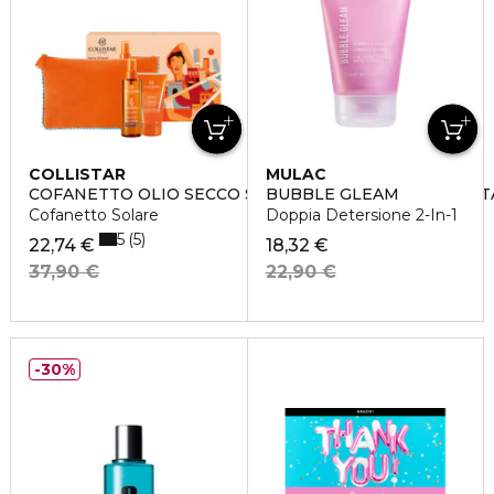
COLLISTAR
MULAC
COFANETTO OLIO SECCO SUPERABBRONZANTE IDRATA
BUBBLE GLEAM
Cofanetto Solare
Doppia Detersione 2-In-1
5
5
22,74 €
18,32 €
37,90 €
22,90 €
30%