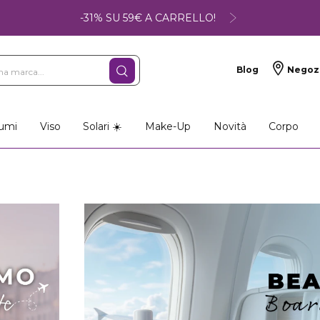
-31% SU 59€ A CARRELLO!
Blog
Negoz
umi
Viso
Solari ☀️
Make-Up
Novità
Corpo