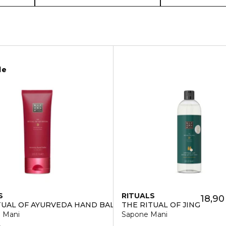
le
S
RITUALS
18,90
TUAL OF AYURVEDA HAND BALM
THE RITUAL OF JING
 Mani
Sapone Mani