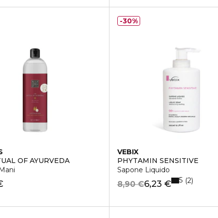
30%
S
VEBIX
TUAL OF AYURVEDA
PHYTAMIN SENSITIVE
Mani
Sapone Liquido
5
2
€
6,23 €
8,90 €