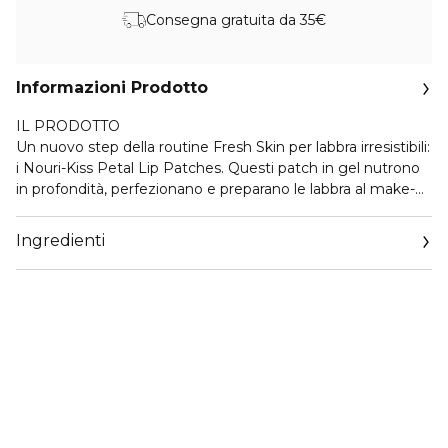
Consegna gratuita da 35€
Informazioni Prodotto
IL PRODOTTO
Un nuovo step della routine Fresh Skin per labbra irresistibili:
i Nouri-Kiss Petal Lip Patches. Questi patch in gel nutrono
in profondità, perfezionano e preparano le labbra al make-
up.
I patch sono racchiusi in una raffinata confezione nude-rosa
Ingredienti
con monogramma DG che contiene 5 bustine: l’accessorio
beauty perfetto da abbinare ai No-Puff Caffeine Eye
Patches.
PERFORMANCE
- 88% percepisce labbra più morbide*
- 84% nota una texture delle labbra più levigata*
*Test di autovalutazione