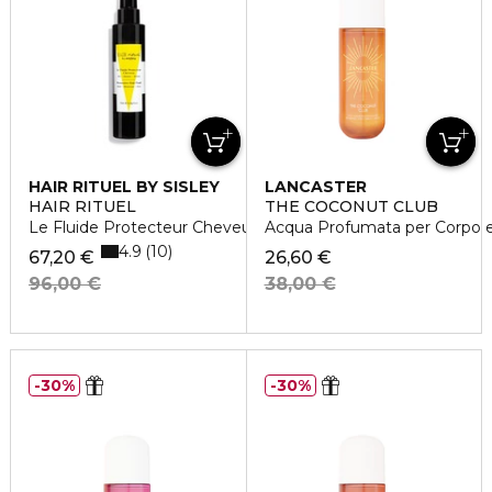
HAIR RITUEL BY SISLEY
LANCASTER
HAIR RITUEL
THE COCONUT CLUB
Le Fluide Protecteur Cheveux
Acqua Profumata per Corpo e 
4.9
10
67,20 €
26,60 €
96,00 €
38,00 €
30%
30%