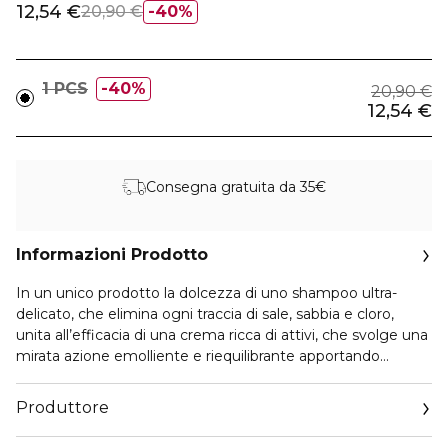
12,54 €
20,90 €
40%
1 PCS
40%
20,90 €
12,54 €
Consegna gratuita da 35€
Informazioni Prodotto
In un unico prodotto la dolcezza di uno shampoo ultra-
delicato, che elimina ogni traccia di sale, sabbia e cloro,
unita all’efficacia di una crema ricca di attivi, che svolge una
mirata azione emolliente e riequilibrante apportando
sostanze fondamentali alla struttura del capello. In più, dona
vitalità e morbidezza ai capelli, ne migliora la pettinabilità ed
Produttore
evita che si elettrizzino.
Email