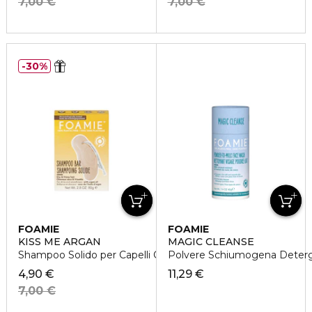
7,00 €
7,00 €
30%
FOAMIE
FOAMIE
KISS ME ARGAN
MAGIC CLEANSE
Shampoo Solido per Capelli Crespi
Polvere Schiumogena Deter
4,90 €
11,29 €
7,00 €