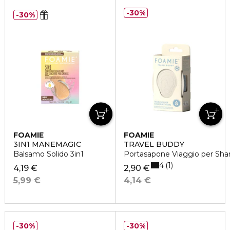
30%
30%
FOAMIE
FOAMIE
3IN1 MANEMAGIC
TRAVEL BUDDY
Balsamo Solido 3in1
Portasapone Viaggio per Sh
4
1
4,19 €
2,90 €
5,99 €
4,14 €
30%
30%