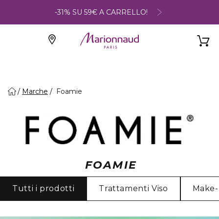
-31% SU 59€ A CARRELLO!
Marche
Foamie
FOAMIE
Tutti i prodotti
Trattamenti Viso
Make