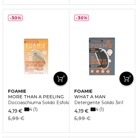
30%
30%
FOAMIE
FOAMIE
MORE THAN A PEELING
WHAT A MAN
Docciaschiuma Solido Esfoliante
Detergente Solido 3in1
4
4
1
1
4,19 €
4,19 €
5,99 €
5,99 €