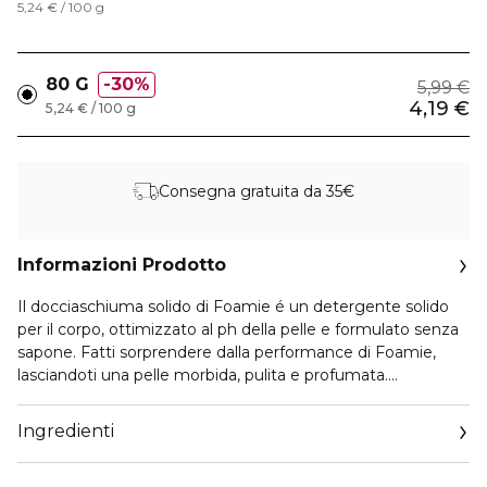
5,24 € / 100 g
80 G
30%
5,99 €
4,19 €
5,24 € / 100 g
Consegna gratuita da 35€
Informazioni Prodotto
Il docciaschiuma solido di Foamie é un detergente solido
per il corpo, ottimizzato al ph della pelle e formulato senza
sapone. Fatti sorprendere dalla performance di Foamie,
lasciandoti una pelle morbida, pulita e profumata.
Ispirato al rituale giapponese del sakura con fiori di ciliegio e
latte di riso, Cherry Blossom lascia la pelle morbida ed
Ingredienti
nutrita.