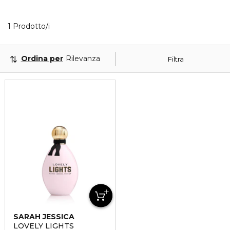
1 Prodotti visualizzati
1 Prodotto/i
Ordina per
Rilevanza
Filtra
SARAH JESSICA
PARKER
LOVELY LIGHTS