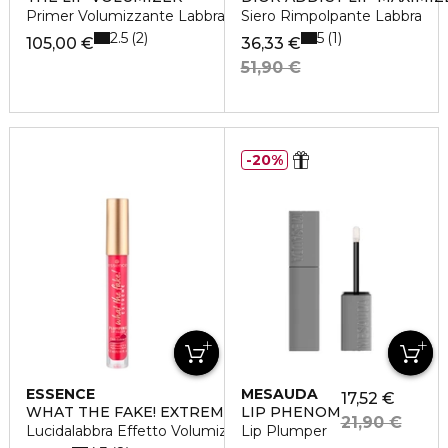
Primer Volumizzante Labbra
Siero Rimpolpante Labbra
2.5
5
2
1
105,00 €
36,33 €
51,90 €
20%
ESSENCE
MESAUDA
17,52 €
WHAT THE FAKE! EXTREME
LIP PHENOM
21,90 €
Lucidalabbra Effetto Volumizzante
Lip Plumper