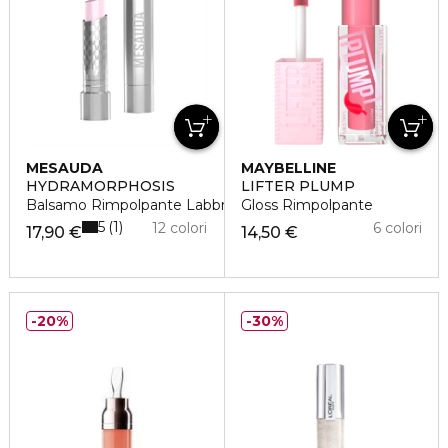
MESAUDA
MAYBELLINE
HYDRAMORPHOSIS
LIFTER PLUMP
Balsamo Rimpolpante Labbra
Gloss Rimpolpante
5
1
12 colori
6 colori
17,90 €
14,50 €
20%
30%