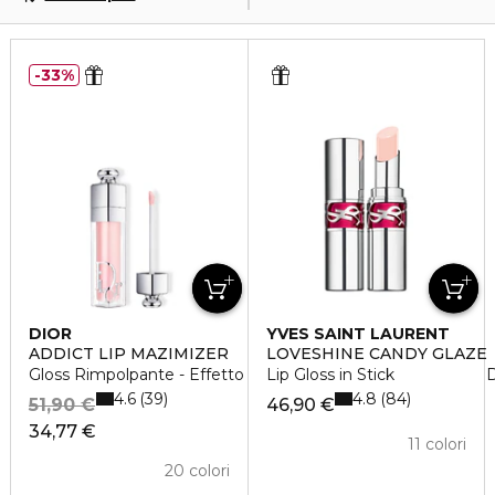
33%
DIOR
YVES SAINT LAURENT
ADDICT LIP MAZIMIZER
LOVESHINE CANDY GLAZE
Gloss Rimpolpante - Effetto Volume Immediato e a Lunga 
Lip Gloss in Stick
4.6
4.8
39
84
51,90 €
46,90 €
34,77 €
11 colori
20 colori