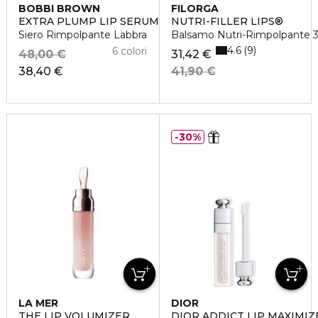
BOBBI BROWN
FILORGA
EXTRA PLUMP LIP SERUM
NUTRI-FILLER LIPS®
Siero Rimpolpante Labbra
Balsamo Nutri-Rimpolpante 3 
4.6
9
6 colori
48,00 €
31,42 €
38,40 €
41,90 €
30%
LA MER
DIOR
THE LIP VOLUMIZER
DIOR ADDICT LIP MAXIMI