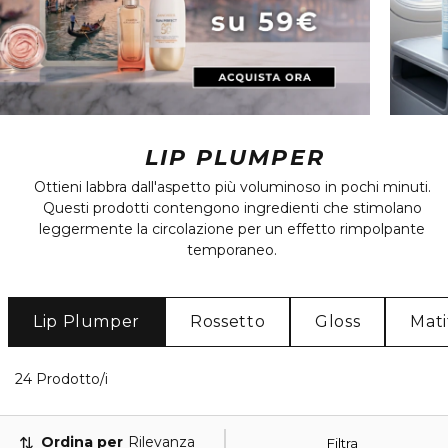
LIP PLUMPER
Ottieni labbra dall'aspetto più voluminoso in pochi minuti.
Questi prodotti contengono ingredienti che stimolano
leggermente la circolazione per un effetto rimpolpante
temporaneo.
Lip Plumper
Rossetto
Gloss
Mati
24 Prodotti visualizzati
24 Prodotto/i
Ordina per
Rilevanza
Filtra