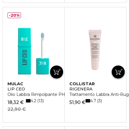
20%
MULAC
COLLISTAR
LIP CEO
RIGENERA
Olio Labbra Rimpolpante PH Reagente
Trattamento Labbra Anti-Ru
4.2
4.7
13
3
18,32 €
51,90 €
22,90 €