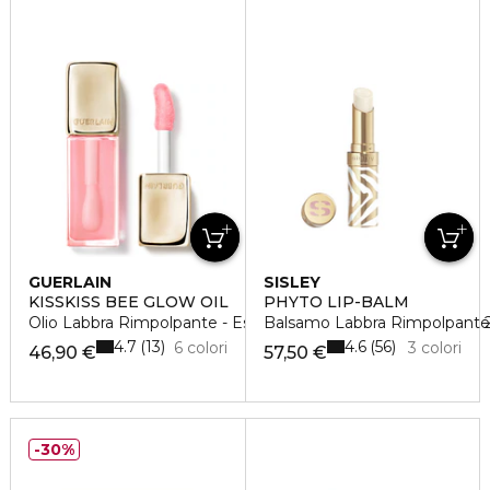
GUERLAIN
SISLEY
KISSKISS BEE GLOW OIL
PHYTO LIP-BALM
Olio Labbra Rimpolpante - Esaltatore di Colore - Idratazione 
Balsamo Labbra Rimpolpante
4.7
4.6
13
56
6 colori
3 colori
46,90 €
57,50 €
30%