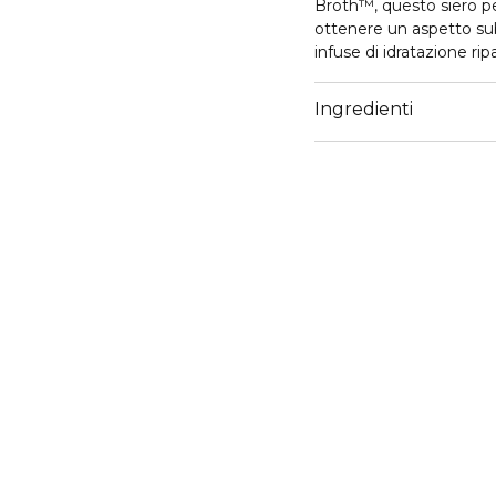
Broth™, questo siero pe
ottenere un aspetto sub
infuse di idratazione rip
Protegge le labbra e do
splendido gloss.
Ingredienti