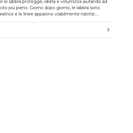
r le labbra protegge, idrata e volumizza aiutando ad
ito più pieno. Giorno dopo giorno, le labbra sono
aratrice e le linee appaiono visibilmente ridotte.
po un solo velo di trattamento otterrete uno