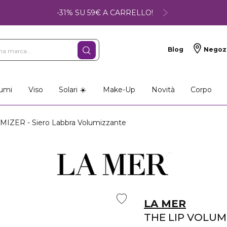
-31% SU 59€ A CARRELLO!
Blog
Negoz
umi
Viso
Solari ☀️
Make-Up
Novità
Corpo
IZER - Siero Labbra Volumizzante
LA MER
THE LIP VOLUM