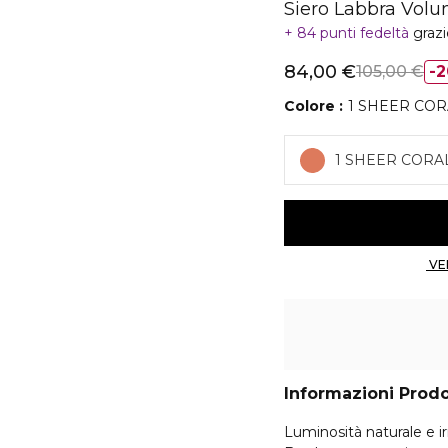
Siero Labbra Vol
84 punti fedeltà
graz
84,00 €
105,00 €
2
Colore
1 SHEER COR
1 SHEER CORA
Informazioni Prod
Luminosità naturale e ir