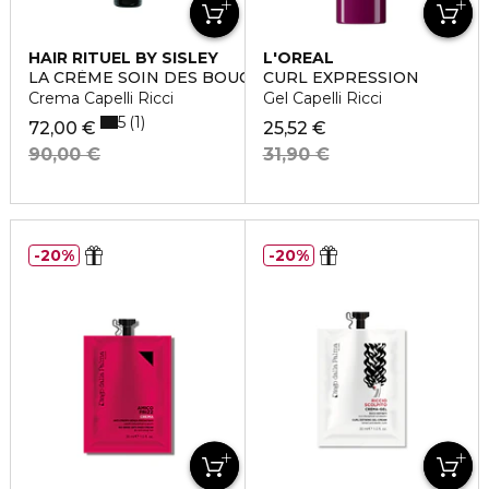
HAIR RITUEL BY SISLEY
L'OREAL
PROFESSIONNEL
LA CRÈME SOIN DES BOUCLES
CURL EXPRESSION
Crema Capelli Ricci
Gel Capelli Ricci
5
1
72,00 €
25,52 €
90,00 €
31,90 €
20%
20%