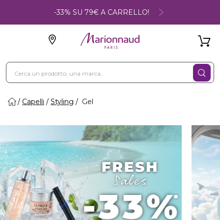
-33% SU 79€ A CARRELLO!
Capelli
Styling
Gel