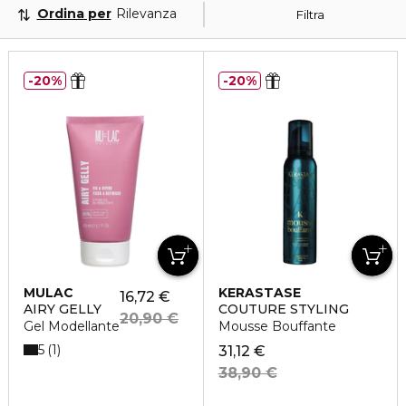
Ordina per
Rilevanza
Filtra
20%
20%
MULAC
KERASTASE
16,72 €
AIRY GELLY
COUTURE STYLING
20,90 €
Gel Modellante
Mousse Bouffante
5
1
31,12 €
38,90 €