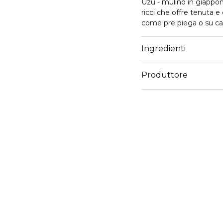
Uzu - mulino in giapponese- cotton e’ una crema leggera per capelli mossi o
ricci che offre tenuta e 
come pre piega o su cape
Ingredienti
Produttore
Email
servizioconsumatorigru