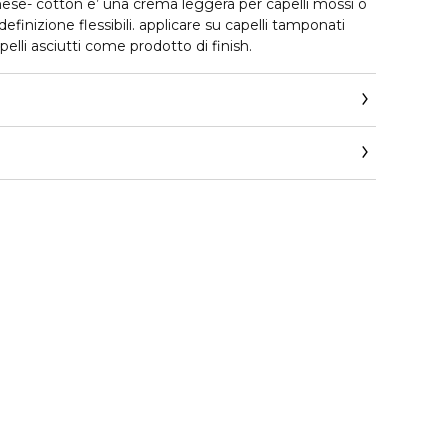
definizione flessibili. applicare su capelli tamponati
lli asciutti come prodotto di finish.
ppoloreal.corpit@loreal.com