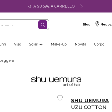
-31% SU 59€ A CARRELLO!
Blog
Negoz
umi
Viso
Solari ☀️
Make-Up
Novità
Corpo
Leggera
SHU UEMURA
UZU COTTON