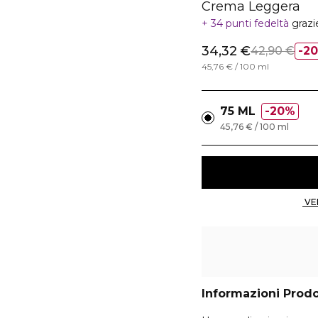
Crema Leggera
34 punti fedeltà
grazi
34,32 €
42,90 €
2
45,76 € / 100 ml
75 ML
20%
45,76 € / 100 ml
Informazioni Prod