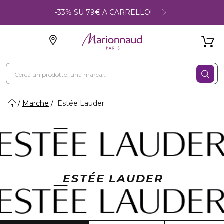
-33% SU 79€ A CARRELLO!
Marche
Estée Lauder
ESTÉE LAUDER