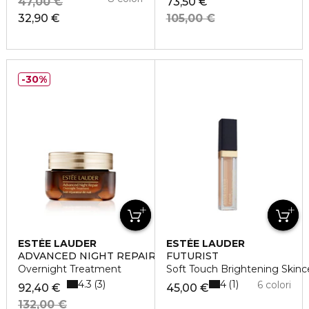
47,00 €
73,50 €
32,90 €
105,00 €
30%
ESTÉE LAUDER
ESTÉE LAUDER
ADVANCED NIGHT REPAIR
FUTURIST
Overnight Treatment
Soft Touch Brightening Skinc
4.3
4
3
1
6 colori
92,40 €
45,00 €
132,00 €