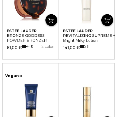
ESTÉE LAUDER
ESTÉE LAUDER
BRONZE GODDESS
REVITALIZING SUPREME +
POWDER BRONZER
Bright Milky Lotion
4
5
1
1
2 colori
61,00 €
141,00 €
Vegano