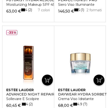
FUTURIST HYDRA RESCUE
PERFECTIONIST PRO
Moisturizing Makeup SPF 45
Siero Viso Illuminante
4
5
2
1
7 colori
2 formati
63,00 €
146,50 €
35%
ESTÉE LAUDER
ESTÉE LAUDER
ADVANCED NIGHT REPAIR EYE LIFT+SCUPLT
DAYWEAR HYDRA SORBET
Sollevare E Scolpire
Crema Viso Idratante
4
4.9
2
7
60,45 €
68,00 €