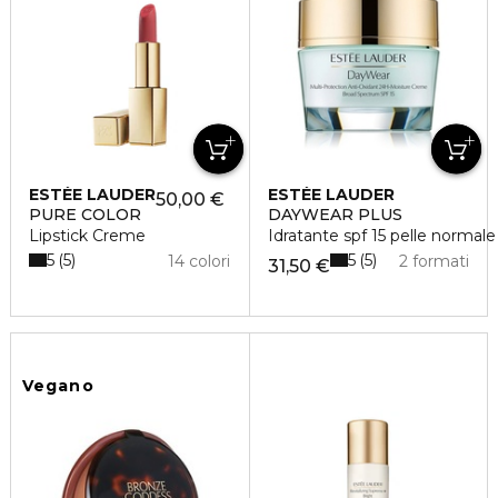
ESTÉE LAUDER
ESTÉE LAUDER
50,00 €
PURE COLOR
DAYWEAR PLUS
Lipstick Creme
Idratante spf 15 pelle normale
5
5
5
5
14 colori
2 formati
31,50 €
Vegano