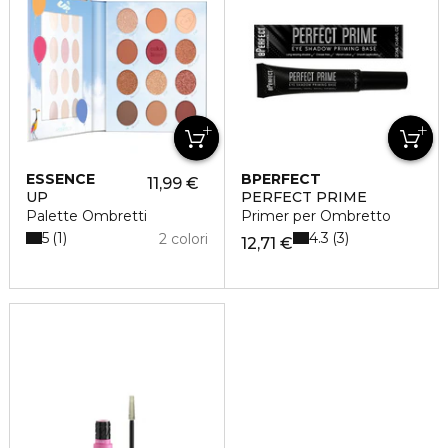
ESSENCE
BPERFECT
11,99 €
UP
PERFECT PRIME
Palette Ombretti
Primer per Ombretto
5
4.3
1
3
2 colori
12,71 €