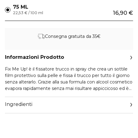
75 ML
16,90 €
22,53 € / 100 ml
Consegna gratuita da 35€
Informazioni Prodotto
Fix Me Up! è il fissatore trucco in spray che crea un sottile
film protettivo sulla pelle e fissa il trucco per tutto il giorno
senza alterarlo. Grazie alla sua formula con alcool cosmetico
evapora rapidamente senza mai risultare appiccicoso ed è
invisibile e impercettibile. Delicato sulla pelle grazie agli
estratti di Camomilla, assicura un fissaggio forte e
Ingredienti
impeccabile a lunga tenuta senza lasciare residui.