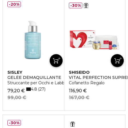
20%
30%
SISLEY
SHISEIDO
GELÉE DÉMAQUILLANTE
VITAL PERFECTION SUPR
Struccante per Occhi e Labbra
Cofanetto Regalo
4.8
27
79,20 €
116,90 €
99,00 €
167,00 €
30%