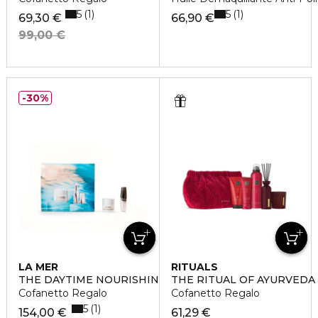
5
5
1
1
69,30 €
66,90 €
99,00 €
30%
LA MER
RITUALS
THE DAYTIME NOURISHING RITUAL SET
THE RITUAL OF AYURVEDA
Cofanetto Regalo
Cofanetto Regalo
5
1
154,00 €
61,29 €