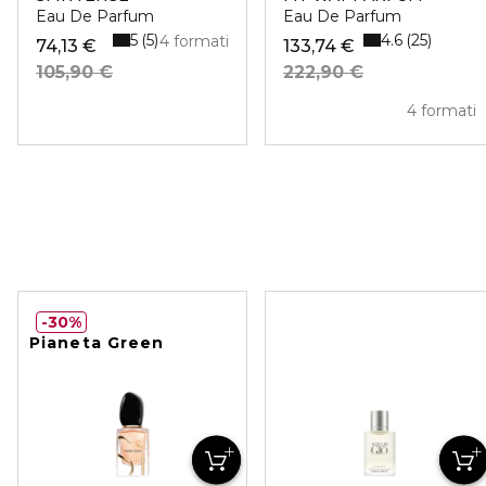
Eau De Parfum
Eau De Parfum
5
4.6
5
25
4 formati
74,13 €
133,74 €
105,90 €
222,90 €
4 formati
30%
Pianeta Green