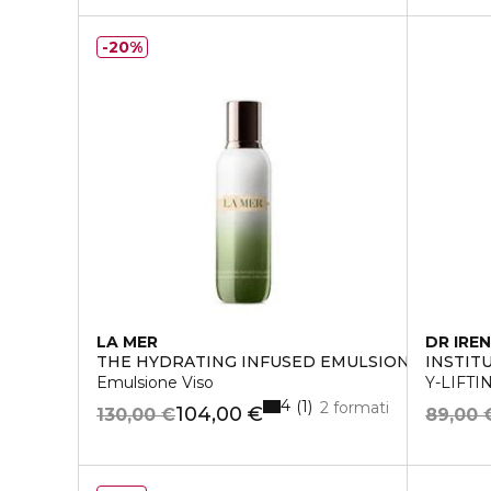
20%
LA MER
DR IREN
THE HYDRATING INFUSED EMULSION
INSTIT
Emulsione Viso
Y-LIFTI
4
1
2 formati
104,00 €
130,00 €
89,00 