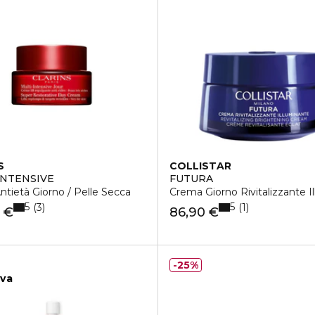
S
COLLISTAR
INTENSIVE
FUTURA
tietà Giorno / Pelle Secca
Crema Giorno Rivitalizzante I
5
5
3
1
 €
86,90 €
25%
iva