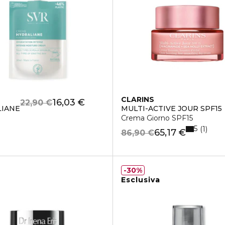
CLARINS
16,03 €
22,90 €
LIANE
MULTI-ACTIVE JOUR SPF15
Crema Giorno SPF15
5
1
65,17 €
86,90 €
30%
Esclusiva