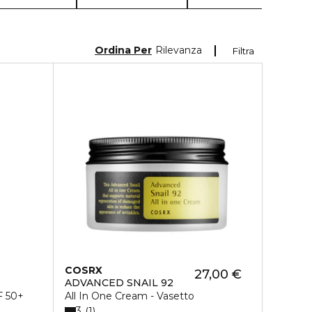
Ordina Per
Rilevanza
Filtra
COSRX
27,00 €
ADVANCED SNAIL 92
F 50+
All In One Cream - Vasetto
3
1