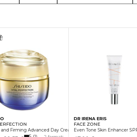
DO
DR IRENA ERIS
PERFECTION
FACE ZONE
ng and Firming Advanced Day Cream SPF30
Even Tone Skin Enhancer SP
5
1
2 formati