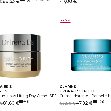
89,53 €
47,00 €
 €
25%
A ERIS
CLARINS
I I TIPI DI PELLE
RITY
HYDRA-ESSENTIEL
 Luminous Lifting Day Cream SPF 20
Crema Idratante - Per pelle 
4
5
1
4
81,60 €
47,92 €
 €
63,90 €