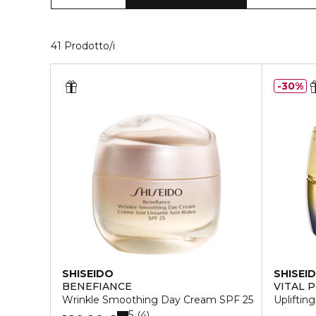
40 Prodotti visualizzati
41 Prodotto/i
30%
SHISEIDO
SHISEI
BENEFIANCE
VITAL 
Wrinkle Smoothing Day Cream SPF 25
Uplifti
5
4