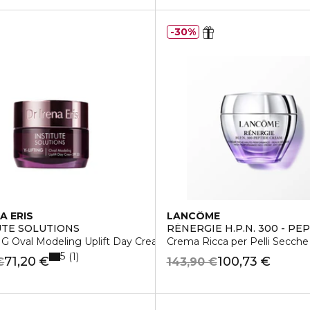
30%
A ERIS
LANCÔME
UTE SOLUTIONS
RÉNERGIE H.P.N. 300 - PE
NG Oval Modeling Uplift Day Cream SPF 20
Crema Ricca per Pelli Secche
5
1
71,20 €
100,73 €
€
143,90 €