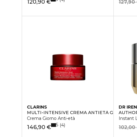
120,90 €
127,90
CLARINS
DR IREN
MULTI-INTENSIVE CREMA ANTIETÀ GIORNO TUTT
AUTHO
Crema Giorno Anti-età
Instant
5
4
146,90 €
102,00