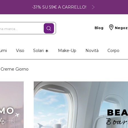
-31% SU 59€ A CARRELLO!
Blog
Negoz
umi
Viso
Solari ☀️
Make-Up
Novità
Corpo
Creme Giorno