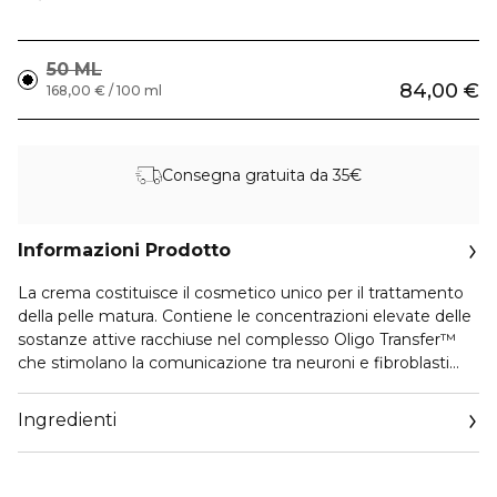
50 ML
84,00 €
168,00 € / 100 ml
Consegna gratuita da 35€
Informazioni Prodotto
La crema costituisce il cosmetico unico per il trattamento
della pelle matura. Contiene le concentrazioni elevate delle
sostanze attive racchiuse nel complesso Oligo Transfer™
che stimolano la comunicazione tra neuroni e fibroblasti
della pelle nonché la ricostruzione delle fibre di supporto
della pelle. La crema riempie le rughe profonde e rimodella
Ingredienti
la forma del viso. Il complesso addizionale AquaFlux
Spheres contenuto nella crema attiva il trattenimento
dell’acqua in vari strati della pelle, il che riduce i solchi piccoli