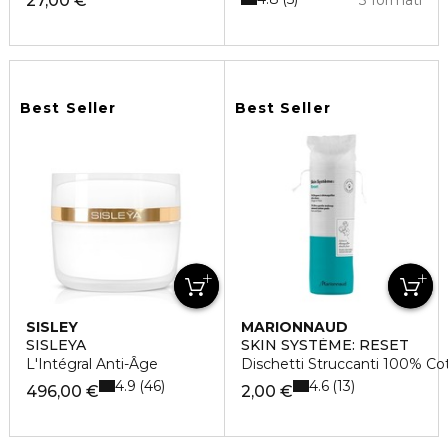
27,00 €
3 formati
Best Seller
Best Seller
SISLEY
MARIONNAUD
SISLEYA
SKIN SYSTÈME: RESET
L'Intégral Anti-Âge
Dischetti Struccanti 100% Co
4.9
4.6
46
13
496,00 €
2,00 €