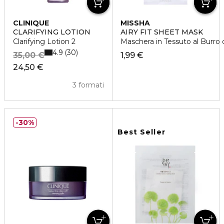
CLINIQUE
MISSHA
CLARIFYING LOTION
AIRY FIT SHEET MASK
Clarifying Lotion 2
Maschera in Tessuto al Burro d
4.9
30
35,00 €
1,99 €
24,50 €
3 formati
30%
Best Seller