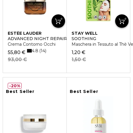
ESTÉE LAUDER
STAY WELL
ADVANCED NIGHT REPAIR EYE GEL CREAM
SOOTHING
Crema Contorno Occhi
Maschera in Tessuto al Thè V
4.8
14
55,80 €
1,20 €
93,00 €
1,50 €
20%
Best Seller
Best Seller