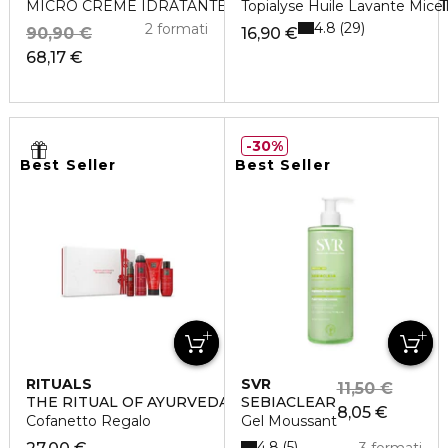
MICRO CRÈME IDRATANTE RIMPOLPANTE RINFORZANT
Topialyse Huile Lavante Mice
4.8
29
2 formati
90,90 €
16,90 €
68,17 €
30%
Best Seller
Best Seller
RITUALS
SVR
11,50 €
THE RITUAL OF AYURVEDA SMALL
SEBIACLEAR
8,05 €
Cofanetto Regalo
Gel Moussant
4.8
5