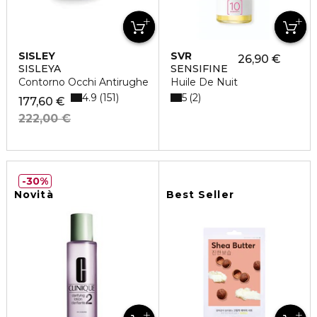
SISLEY
SVR
26,90 €
SISLEYA
SENSIFINE
Contorno Occhi Antirughe
Huile De Nuit
4.9
5
151
2
177,60 €
222,00 €
30%
Novità
Best Seller