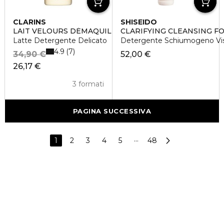
CLARINS
SHISEIDO
LAIT VELOURS DÉMAQUILLANT
CLARIFYING CLEANSING F
Latte Detergente Delicato
Detergente Schiumogeno Vis
4.9
7
34,90 €
52,00 €
26,17 €
3 formati
PAGINA SUCCESSIVA
1
2
3
4
5
···
48