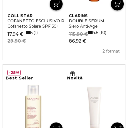
COLLISTAR
CLARINS
COFANETTO ESCLUSIVO ROUTINE SOLARE
DOUBLE SERUM
Cofanetto Solare SPF 50+
Siero Anti-Age
5
4.6
1
10
17,94 €
115,90 €
29,90 €
86,92 €
2 formati
25%
Best Seller
Novità