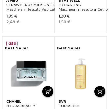
A'PIEU
STAY WELL
STRAWBERRY MILK ONE-PACK
HYDRATING
Maschera in Tessuto Viso Latte e Fragola
Maschera in Tessuto al Cetriol
1,99 €
1,20 €
2,49 €
1,50 €
25%
Best Seller
Best Seller
CHANEL
SVR
HYDRA BEAUTY
TOPIALYSE