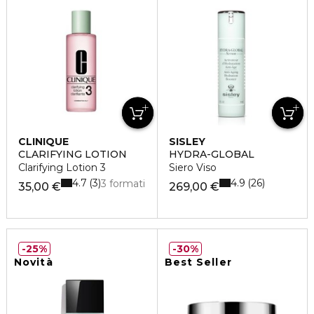
CLINIQUE
SISLEY
CLARIFYING LOTION
HYDRA-GLOBAL
Clarifying Lotion 3
Siero Viso
4.7
4.9
3
26
3 formati
35,00 €
269,00 €
25%
30%
Novità
Best Seller