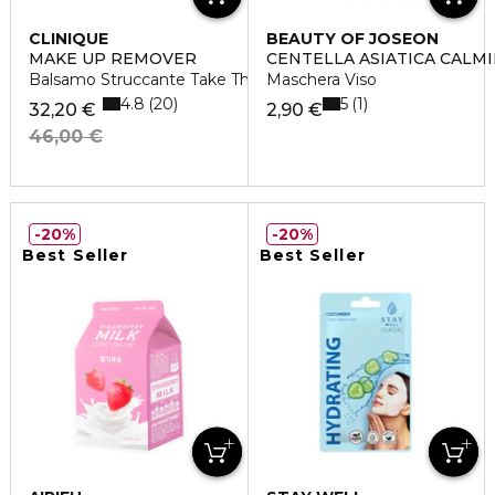
CLINIQUE
BEAUTY OF JOSEON
MAKE UP REMOVER
CENTELLA ASIATICA CALM
Balsamo Struccante Take The Day Off
Maschera Viso
4.8
5
20
1
32,20 €
2,90 €
46,00 €
20%
20%
Best Seller
Best Seller