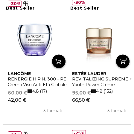
30%
30%
Best Seller
Best Seller
LANCÔME
ESTÉE LAUDER
RÉNERGIE H.P.N. 300 - PEPTIDE CREAM
REVITALIZING SUPREME +
Crema Viso Anti-Età Globale Alta Performance
Youth Power Creme
4.8
4.8
17
132
60,00 €
95,00 €
42,00 €
66,50 €
3 formati
3 formati
25%