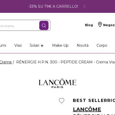
-33% SU 79€ A CARRELLO!
Blog
Negoz
umi
Viso
Solari ☀️
Make-Up
Novità
Corpo
Creme
RÉNERGIE H.P.N. 300 - PEPTIDE CREAM - Crema Viso 
BEST SELLER
RI
LANCÔME