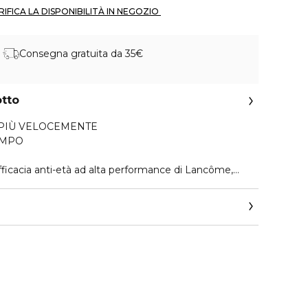
 VERIFICA LA DISPONIBILITÀ IN NEGOZIO 
Consegna gratuita da 35€
otto
 PIÙ VELOCEMENTE
EMPO
efficacia anti-età ad alta performance di Lancôme,
a rigenerazione. Per la prima volta, Lancôme unisce
300 peptidi e il potere della niacinamide in un'unica
ato che la pelle delle donne di età compresa tra i 40 e
o la crema si rigenera più velocemente, come se fosse
la prima settimana:*
acquista rinnovata compattezza e le zone in cui appare