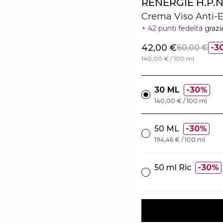
RÉNERGIE H.P.N
Crema Viso Anti-E
42 punti fedeltà
grazi
42,00 €
60,00 €
3
140,00 € / 100 ml
30 ML
30%
140,00 € / 100 ml
50 ML
30%
194,46 € / 100 ml
50 ml Ric
30%