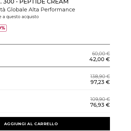
. 300 - PEPTIDE CREAM
tà Globale Alta Performance
e a questo acquisto
0%
60,00 €
42,00 €
138,90 €
97,23 €
109,90 €
76,93 €
 AGGIUNGI AL CARRELLO 