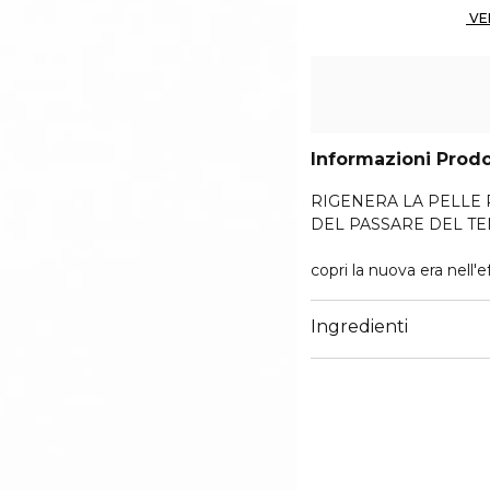
Informazioni Prod
RIGENERA LA PELLE
DEL PASSARE DEL T
copri la nuova era nell'
ispirata alla scienza dell
acido ialuronico, oltre 
Ingredienti
crema. E' stato dimostr
i 59 anni che utilizzan
una pelle più giovane.
Risultati provati già dal
EFFETTO LIFTING
1° settimana: La pelle 