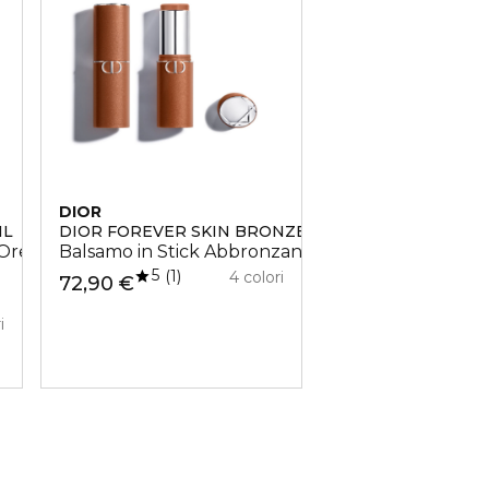
DIOR
DIOR
IL
DIOR FOREVER SKIN BRONZE
CAPTURE CRÈME 
re – 3 Finish Ultra-Brillanti
Balsamo in Stick Abbronzante Ultra-Fondente
Crema Viso Textu
5
1
4 colori
72,90 €
171,90 €
i