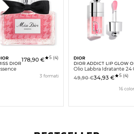
5
4
IOR
DIOR
178,90 €
ISS DIOR
DIOR ADDICT LIP GLOW O
ML
ssence
Olio Labbra Idratante 24 O
5
4
3 formati
34,93 €
49,90 €
16 color