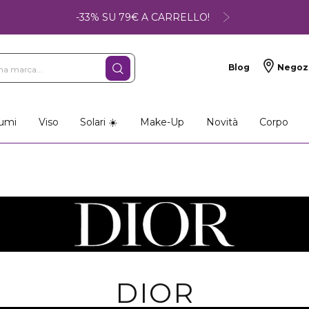
-33% SU 79€ A CARRELLO!
Blog
Negoz
umi
Viso
Solari ☀️
Make-Up
Novità
Corpo
DIOR