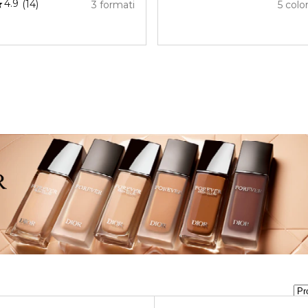
4.9
14
3 formati
5 color