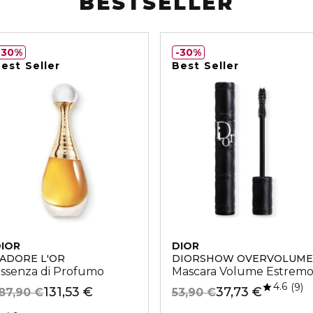
BESTSELLER
30%
30%
est Seller
Best Seller
IOR
DIOR
'ADORE L'OR
DIORSHOW OVERVOLUME
ssenza di Profumo
Mascara Volume Estrem
4.6
9
131,53 €
37,73 €
87,90 €
53,90 €