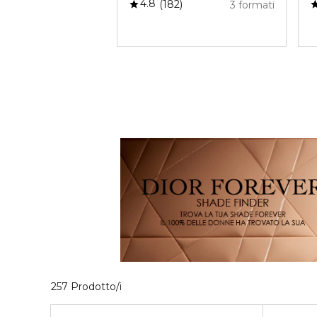
4.8
182
3 formati
40 Prodotti visualizzati
257 Prodotto/i