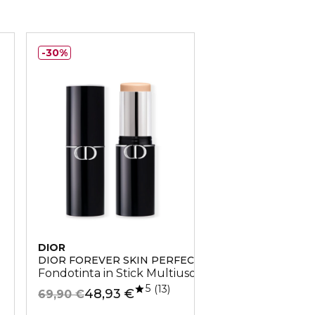
30%
DIOR
DIOR
DIOR FOREVER SKIN PERFECT
CAPTURE TOTALE
o
Fondotinta in Stick Multiuso
Hyalushot
5
4.2
13
5
48,93 €
119,90 €
69,90 €