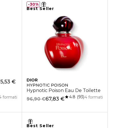
30%
Best Seller
DIOR
5,53 €
HYPNOTIC POISON
Hypnotic Poison Eau De Toilette
4.8
93
4 formati
4 formati
67,83 €
96,90 €
Best Seller