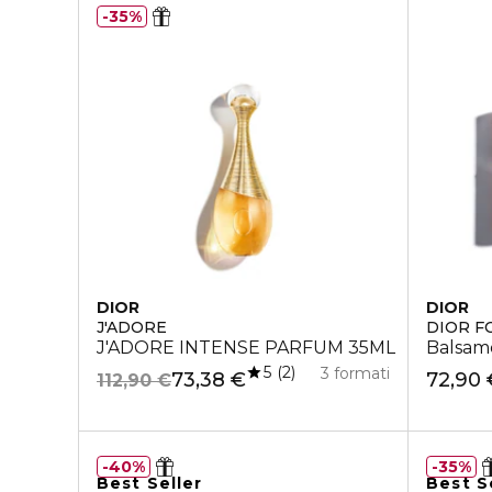
35%
DIOR
DIOR
J'ADORE
DIOR F
J'ADORE INTENSE PARFUM 35ML
Balsam
5
2
3 formati
73,38 €
72,90 
112,90 €
40%
35%
Best Seller
Best S