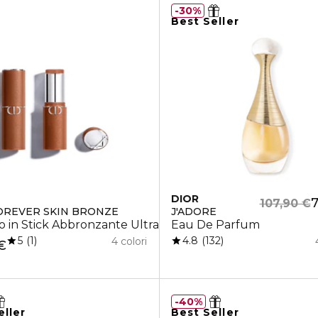
30%
Best Seller
DIOR
7
107,90 €
OREVER SKIN BRONZE
J'ADORE
o in Stick Abbronzante Ultra-Fondente
Eau De Parfum
5
4.8
1
132
4 colori
€
40%
eller
Best Seller