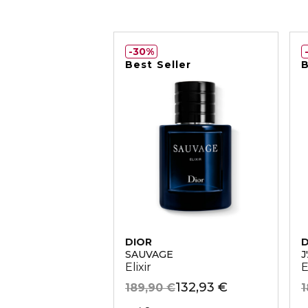
30%
Best Seller
B
DIOR
D
SAUVAGE
J
Elixir
E
132,93 €
189,90 €
1