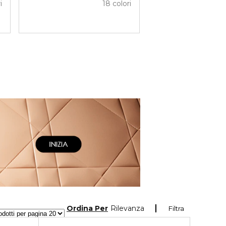
i
18 colori
Ordina Per
Rilevanza
Filtra