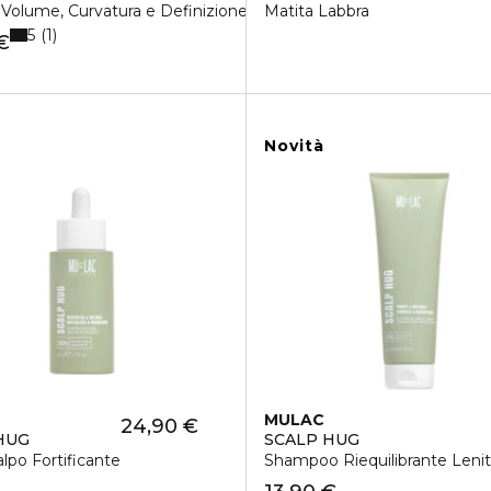
Volume, Curvatura e Definizione
Matita Labbra
5
1
€
Novità
MULAC
24,90 €
HUG
SCALP HUG
alpo Fortificante
Shampoo Riequilibrante Lenit