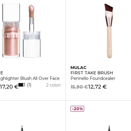
MULAC
SE
FIRST TAKE BRUSH
ighlighter Blush All Over Face
Pennello Foundcealer
3
1
2 colori
17,20 €
12,72 €
15,90 €
20%