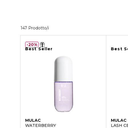
40 Prodotti visualizzati
147 Prodotto/i
20%
Best Seller
Best S
MULAC
MULAC
WATERBERRY
LASH C