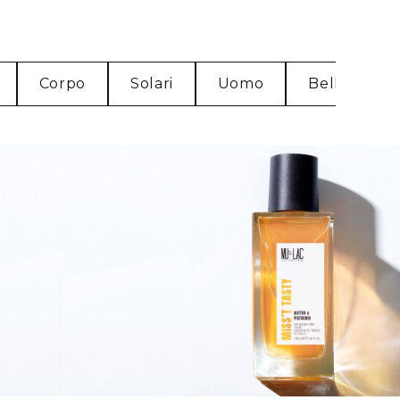
Corpo
Solari
Uomo
Bellezza So