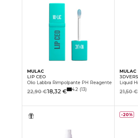
MULAC
MULAC
LIP CEO
3DVER
Olio Labbra Rimpolpante PH Reagente
Liquid H
4.2
13
18,32 €
22,90 €
21,50 €
20%