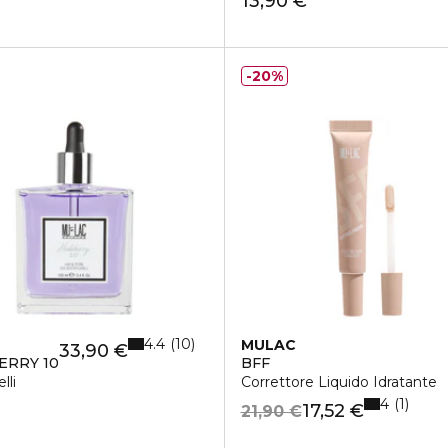
13,90 €
20%
4.4
10
MULAC
33,90 €
ERRY 10
BFF
lli
Correttore Liquido Idratante
4
1
17,52 €
21,90 €