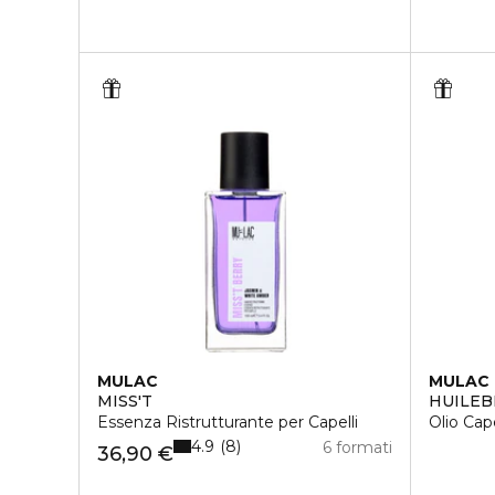
MULAC
MULAC
MISS'T
HUILEB
Essenza Ristrutturante per Capelli
Olio Cape
4.9
8
6 formati
36,90 €