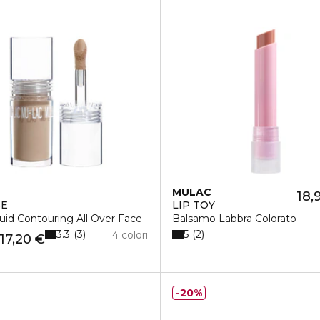
MULAC
18,
SE
LIP TOY
uid Contouring All Over Face
Balsamo Labbra Colorato
3.3
5
3
2
4 colori
17,20 €
20%