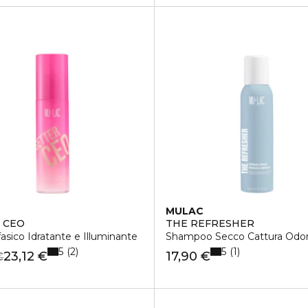
MULAC
 CEO
THE REFRESHER
fasico Idratante e Illuminante
Shampoo Secco Cattura Odor
5
5
2
1
23,12 €
17,90 €
€