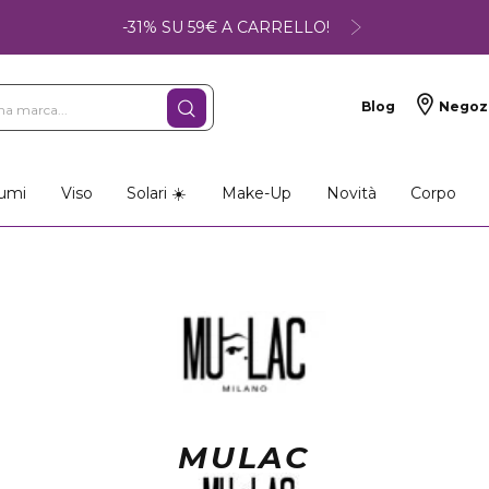
-31% SU 59€ A CARRELLO!
Blog
Negoz
umi
Viso
Solari ☀️
Make-Up
Novità
Corpo
MULAC