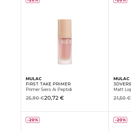
20%
20%
MULAC
MULAC
FIRST TAKE PRIMER
3DVER
Primer Siero Ai Peptidi
Matt Liq
20,72 €
25,90 €
21,50 €
20%
20%