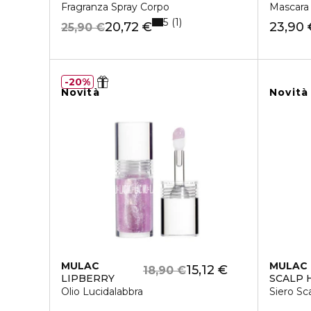
Fragranza Spray Corpo
Mascara 
5
1
20,72 €
23,90 
25,90 €
20%
Novità
Novità
MULAC
MULAC
15,12 €
18,90 €
LIPBERRY
SCALP 
Olio Lucidalabbra
Siero Sc