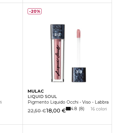
20%
MULAC
LIQUID SOUL
i
Pigmento Liquido Occhi - Viso - Labbra
4.8
8
16 colori
18,00 €
22,50 €