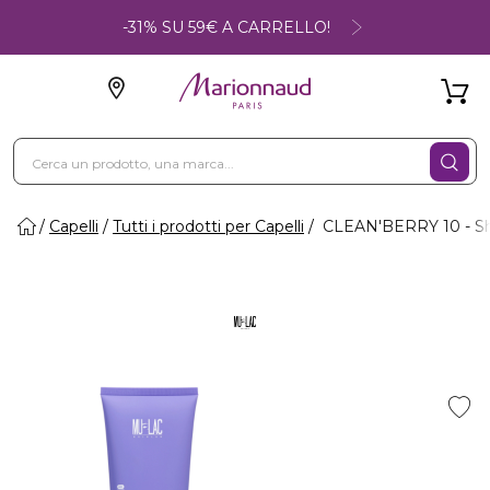
-31% SU 59€ A CARRELLO!
Capelli
Tutti i prodotti per Capelli
CLEAN'BERRY 10 - Sh