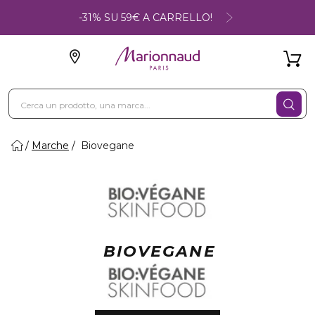
-31% SU 59€ A CARRELLO!
Marche
Biovegane
BIOVEGANE